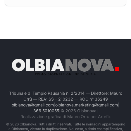
Tribunale di Tempio Pausania n. 2/2014 — Direttore: Mauro
Orrù — REA: SS – 210232 — ROC n° 36249
olbianova@gmail.com
|
olbianova.marketing@gmail.com
|
366 5010055
|
©
2026
Olbianova
|
Realizzazione grafica di Mauro Orrù per Artefix
©
2026
Olbianova. Tutti i diritti riservati. Tutte le immagini appartengono
a Olbianova, vietata la duplicazione. Nel caso, a titolo esemplificativo,