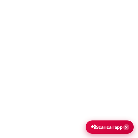
📲
×
Scarica l'app