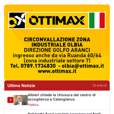
Ultime Notizie
10
articol
i
Albieri chiede la chiusura del centro di
accoglienza a Calangianus
1
Politica
Poliziotto fuori servizio soccorre sei feriti
vicino a Olbia
2
Cronaca
Katy Perry accende il Gala Night del Cala di
Volpe
3
Eventi
Volotea rafforza la base di Olbia: più voli in
inverno
4
Trasporti
Lettini e ombrelloni abusivi, sanzioni per
oltre 28mila euro
5
Cronaca