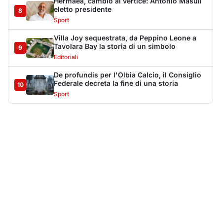
Più lette della settimana
10
articoli
Sangue ai piedi della basilica di San
1
Simplicio: uomo ferito con un coltello