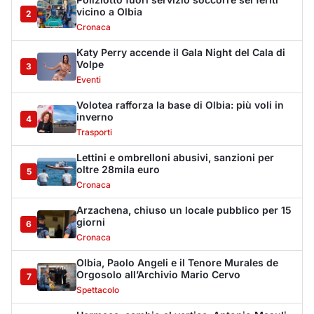
Arzachena, chiuso un locale pubblico per 15
giorni
6
Cronaca
Olbia, Paolo Angeli e il Tenore Murales de
Orgosolo all’Archivio Mario Cervo
7
Spettacolo
Hermaea, cambio al vertice: Antonio Masuli
eletto presidente
8
Sport
Villa Joy sequestrata, da Peppino Leone a
Tavolara Bay la storia di un simbolo
9
Editoriali
De profundis per l'Olbia Calcio, il Consiglio
Federale decreta la fine di una storia
10
Sport