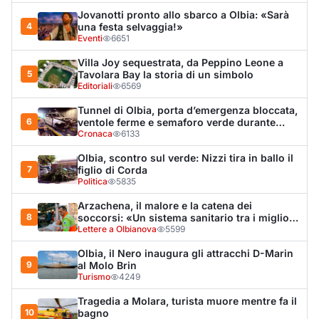
8
soccorsi: «Un sistema sanitario tra i migliori
al mondo»
Lettere a Olbianova
5599
Olbia, il Nero inaugura gli attracchi D-Marin
9
al Molo Brin
Turismo
4249
Tragedia a Molara, turista muore mentre fa il
10
bagno
Cronaca
4227