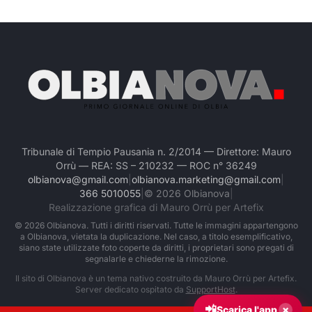
Tribunale di Tempio Pausania n. 2/2014 — Direttore: Mauro
Orrù — REA: SS – 210232 — ROC n° 36249
olbianova@gmail.com
|
olbianova.marketing@gmail.com
|
366 5010055
|
©
2026
Olbianova
|
Realizzazione grafica di Mauro Orrù per Artefix
©
2026
Olbianova. Tutti i diritti riservati. Tutte le immagini appartengono
a Olbianova, vietata la duplicazione. Nel caso, a titolo esemplificativo,
siano state utilizzate foto coperte da diritti, i proprietari sono pregati di
segnalarle e chiederne la rimozione.
Il sito di Olbianova è un tema nativo costruito da Mauro Orrù per Artefix.
Server dedicato ospitato da
SupportHost
.
📲
×
Scarica l'app