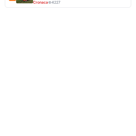
LA NOTIZIA PIÙ LETTA DEL MESE
Tragedia sulla strada, muore olbiese di 23 anni, era
volontario dell'Oftal
Cronaca
30.711
visualizzazioni