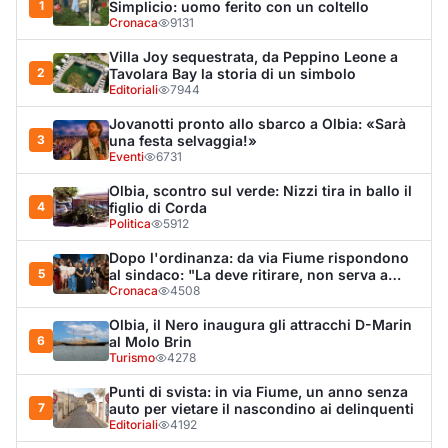
1
Simplicio: uomo ferito con un coltello
Cronaca
9131
Villa Joy sequestrata, da Peppino Leone a
2
Tavolara Bay la storia di un simbolo
Editoriali
7944
Jovanotti pronto allo sbarco a Olbia: «Sarà
3
una festa selvaggia!»
Eventi
6731
Olbia, scontro sul verde: Nizzi tira in ballo il
4
figlio di Corda
Politica
5912
Dopo l'ordinanza: da via Fiume rispondono
5
al sindaco: "La deve ritirare, non serva a
nulla"
Cronaca
4508
Olbia, il Nero inaugura gli attracchi D-Marin
6
al Molo Brin
Turismo
4278
Punti di svista: in via Fiume, un anno senza
7
auto per vietare il nascondino ai delinquenti
Editoriali
4192