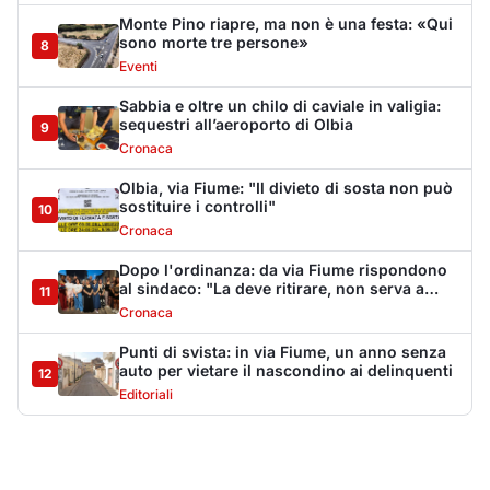
Monte Pino riapre, ma non è una festa: «Qui
sono morte tre persone»
8
Eventi
Sabbia e oltre un chilo di caviale in valigia:
sequestri all’aeroporto di Olbia
9
Cronaca
Olbia, via Fiume: "Il divieto di sosta non può
sostituire i controlli"
10
Cronaca
Dopo l'ordinanza: da via Fiume rispondono
al sindaco: "La deve ritirare, non serva a
11
nulla"
Cronaca
Punti di svista: in via Fiume, un anno senza
auto per vietare il nascondino ai delinquenti
12
Editoriali