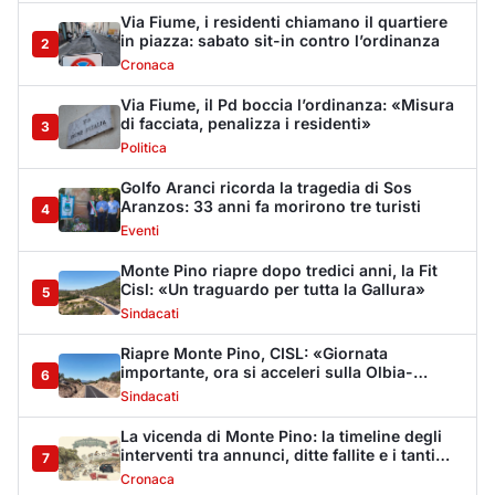
Via Fiume, i residenti chiamano il quartiere
in piazza: sabato sit-in contro l’ordinanza
2
Cronaca
Via Fiume, il Pd boccia l’ordinanza: «Misura
di facciata, penalizza i residenti»
3
Politica
Golfo Aranci ricorda la tragedia di Sos
Aranzos: 33 anni fa morirono tre turisti
4
Eventi
Monte Pino riapre dopo tredici anni, la Fit
Cisl: «Un traguardo per tutta la Gallura»
5
Sindacati
Riapre Monte Pino, CISL: «Giornata
importante, ora si acceleri sulla Olbia-
6
Arzachena-Palau»
Sindacati
La vicenda di Monte Pino: la timeline degli
interventi tra annunci, ditte fallite e i tanti
7
stop
Cronaca