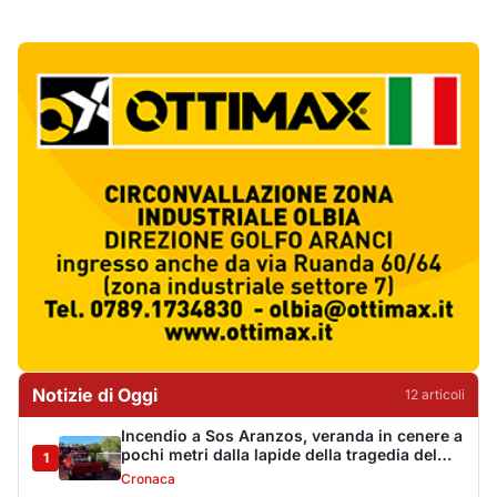
Notizie di Oggi
12
articol
i
Incendio a Sos Aranzos, veranda in cenere a
pochi metri dalla lapide della tragedia del
1
1993
Cronaca