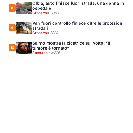
Olbia, auto finisce fuori strada: una donna in
8
ospedale
Cronaca
3983
Van fuori controllo finisce oltre le protezioni
9
stradali
Cronaca
3332
Salmo mostra la cicatrice sul volto: “Il
10
tumore è tornato”
Spettacolo
3261