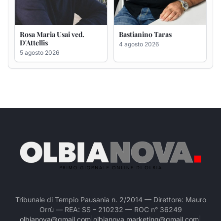
Rosa Maria Usai ved.
Bastianino Taras
D'Attellis
4 agosto 2026
5 agosto 2026
Tribunale di Tempio Pausania n. 2/2014 — Direttore: Mauro
Orrù — REA: SS – 210232 — ROC n° 36249
olbianova@gmail.com
|
olbianova.marketing@gmail.com
|