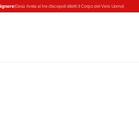
Signore
(
Gesù rivela ai tre discepoli diletti il Corpo del Vero Uomo
)