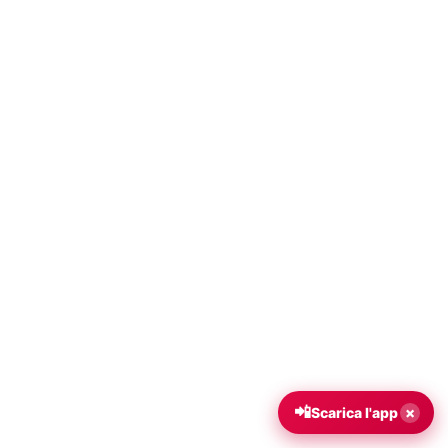
📲
×
Scarica l'app