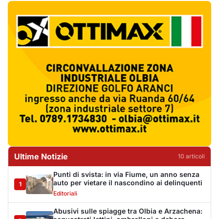
Ultime Notizie
10
articol
i
Punti di svista: in via Fiume, un anno senza
auto per vietare il nascondino ai delinquenti
1
Editoriali
Abusivi sulle spiagge tra Olbia e Arzachena:
sequestrati lettini, ombrelloni e dehors
2
Cronaca
Luogosanto, tre giorni tra vini e tradizioni
intorno al Palio della stella
3
Eventi
Auto si ribalta più volte sulla Sassari-Olbia,
ferito un uomo di 56 anni
4
Cronaca
Albieri chiede la chiusura del centro di
accoglienza a Calangianus
5
Politica
Poliziotto fuori servizio soccorre sei feriti