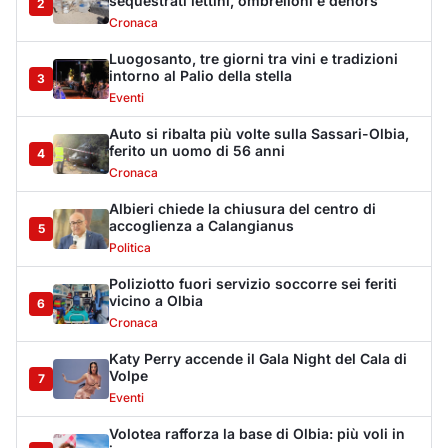
vicino a Olbia
6
Cronaca
Katy Perry accende il Gala Night del Cala di
Volpe
7
Eventi
Volotea rafforza la base di Olbia: più voli in
inverno
8
Trasporti
Lettini e ombrelloni abusivi, sanzioni per
oltre 28mila euro
9
Cronaca
Arzachena, chiuso un locale pubblico per 15
giorni
10
Cronaca