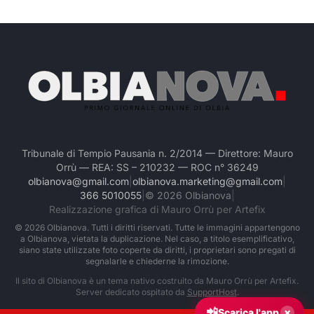
Tribunale di Tempio Pausania n. 2/2014 — Direttore: Mauro
Orrù — REA: SS – 210232 — ROC n° 36249
olbianova@gmail.com
|
olbianova.marketing@gmail.com
|
366 5010055
|
©
2026
Olbianova
|
Realizzazione grafica di Mauro Orrù per Artefix
©
2026
Olbianova. Tutti i diritti riservati. Tutte le immagini appartengono
a Olbianova, vietata la duplicazione. Nel caso, a titolo esemplificativo,
siano state utilizzate foto coperte da diritti, i proprietari sono pregati di
segnalarle e chiederne la rimozione.
Il sito di Olbianova è un tema nativo costruito da Mauro Orrù per Artefix.
Server dedicato ospitato da
SupportHost
.
📲
×
Scarica l'app