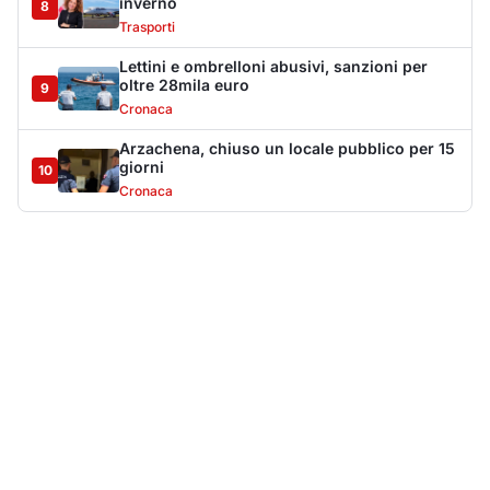
Più lette della settimana
10
articoli
Sangue ai piedi della basilica di San
1
Simplicio: uomo ferito con un coltello
Cronaca
9091