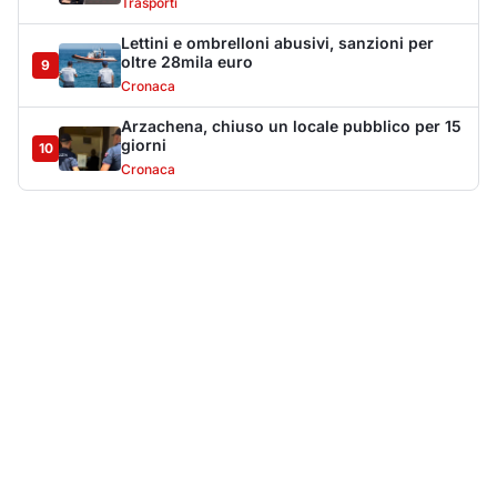
Più lette della settimana
10
articoli
Sangue ai piedi della basilica di San
1
Simplicio: uomo ferito con un coltello
Cronaca
9091
Olbia, aggredisce quattro agenti della Polizia