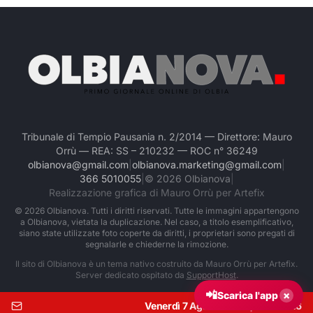
Tribunale di Tempio Pausania n. 2/2014 — Direttore: Mauro
Orrù — REA: SS – 210232 — ROC n° 36249
olbianova@gmail.com
|
olbianova.marketing@gmail.com
|
366 5010055
|
©
2026
Olbianova
|
Realizzazione grafica di Mauro Orrù per Artefix
©
2026
Olbianova. Tutti i diritti riservati. Tutte le immagini appartengono
a Olbianova, vietata la duplicazione. Nel caso, a titolo esemplificativo,
siano state utilizzate foto coperte da diritti, i proprietari sono pregati di
segnalarle e chiederne la rimozione.
Il sito di Olbianova è un tema nativo costruito da Mauro Orrù per Artefix.
Server dedicato ospitato da
SupportHost
.
📲
×
Scarica l'app
Venerdì 7 Agosto 2026
|
Ore:
03:46