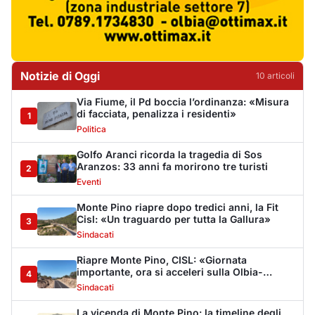
Cisl: «Un traguardo per tutta la Gallura»
3
Sindacati
Riapre Monte Pino, CISL: «Giornata
importante, ora si acceleri sulla Olbia-
4
Arzachena-Palau»
Sindacati
La vicenda di Monte Pino: la timeline degli
interventi tra annunci, ditte fallite e i tanti
5
stop
Cronaca
Monte Pino riapre, ma non è una festa: «Qui
sono morte tre persone»
6
Eventi
Sabbia e oltre un chilo di caviale in valigia:
sequestri all’aeroporto di Olbia
7
Cronaca
Olbia, via Fiume: "Il divieto di sosta non può
sostituire i controlli"
8
Cronaca
Dopo l'ordinanza: da via Fiume rispondono