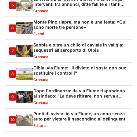
al sindaco: "La deve ritirare, non serva a
9
nulla"
Cronaca
Punti di svista: in via Fiume, un anno senza
auto per vietare il nascondino ai delinquenti
10
Editoriali