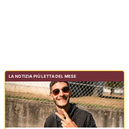
Tragedia sulla strada, muore olbiese di 23 anni, era
volontario dell'Oftal
Cronaca
30.719
visualizzazioni