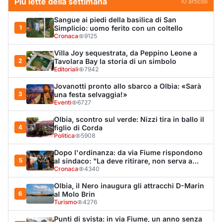
Dopo l'ordinanza: da via Fiume rispondono
5
al sindaco: "La deve ritirare, non serva a
nulla"
Cronaca
4340
Olbia, il Nero inaugura gli attracchi D-Marin
6
al Molo Brin
Turismo
4276
Punti di svista: in via Fiume, un anno senza
7
auto per vietare il nascondino ai delinquenti
Editoriali
4147
Olbia, auto finisce fuori strada: una donna in
8
ospedale
Cronaca
3979
Van fuori controllo finisce oltre le protezioni
9
stradali
Cronaca
3330
Salmo mostra la cicatrice sul volto: “Il
10
tumore è tornato”
Spettacolo
3256