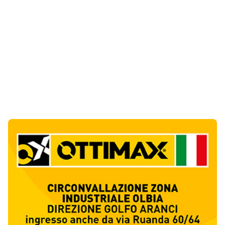
Notizie di Oggi
10
articol
i
Via Fiume, il Pd boccia l’ordinanza: «Misura
di facciata, penalizza i residenti»
1
Politica
Golfo Aranci ricorda la tragedia di Sos
Aranzos: 33 anni fa morirono tre turisti
2
Eventi
Monte Pino riapre dopo tredici anni, la Fit