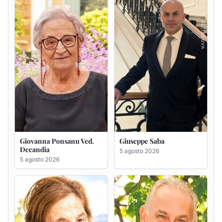
Decandia
5 agosto 2026
5 agosto 2026
Maria Antonietta Orrù
Giuseppe Deiana
ved. Peddio
5 agosto 2026
5 agosto 2026