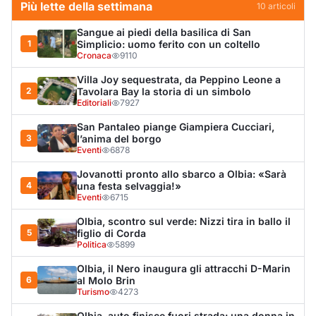
Olbia, scontro sul verde: Nizzi tira in ballo il
5
figlio di Corda
Politica
5899
Olbia, il Nero inaugura gli attracchi D-Marin
6
al Molo Brin
Turismo
4273
Olbia, auto finisce fuori strada: una donna in
7
ospedale
Cronaca
3972
Punti di svista: in via Fiume, un anno senza
8
auto per vietare il nascondino ai delinquenti
Editoriali
3964
Dopo l'ordinanza: da via Fiume rispondono
9
al sindaco: "La deve ritirare, non serva a
nulla"
Cronaca
3414
Van fuori controllo finisce oltre le protezioni
10
stradali
Cronaca
3321