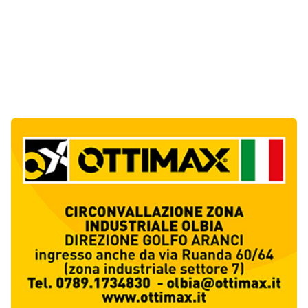
Notizie di Oggi
5
articol
i
Monte Pino riapre, ma non è una festa: «Qui
sono morte tre persone»
1
Eventi
Sabbia e oltre un chilo di caviale in valigia:
sequestri all’aeroporto di Olbia
2
Cronaca
Olbia, via Fiume: "Il divieto di sosta non può
sostituire i controlli"
3
Cronaca