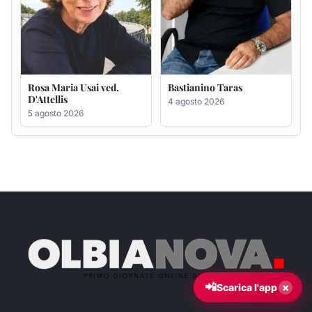
Tribunale di Tempio Pausania n. 2/2014 — Direttore: Mauro
Orrù — REA: SS – 210232 — ROC n° 36249
olbianova@gmail.com
|
olbianova.marketing@gmail.com
|
366 5010055
|
©
2026
Olbianova
|
Realizzazione grafica di Mauro Orrù per Artefix
©
2026
Olbianova. Tutti i diritti riservati. Tutte le immagini appartengono
a Olbianova, vietata la duplicazione. Nel caso, a titolo esemplificativo,
siano state utilizzate foto coperte da diritti, i proprietari sono pregati di
segnalarle e chiederne la rimozione.
Il sito di Olbianova è un tema nativo costruito da Mauro Orrù per Artefix.
Server dedicato ospitato da
SupportHost
.
📲
×
Scarica l'app
Venerdì 7 Agosto 2026
|
Ore:
14:06