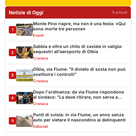
Dopo l'ordinanza: da via Fiume rispondono
al sindaco: "La deve ritirare, non serva a
4
nulla"
Cronaca
Punti di svista: in via Fiume, un anno senza
auto per vietare il nascondino ai delinquenti
5
Editoriali