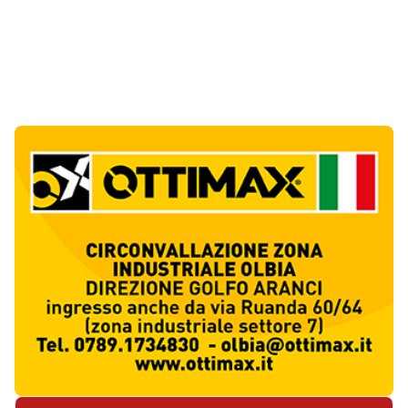
Notizie di Oggi
5
articol
i
Punti di svista: in via Fiume, un anno senza
auto per vietare il nascondino ai delinquenti
1
Editoriali
Abusivi sulle spiagge tra Olbia e Arzachena:
sequestrati lettini, ombrelloni e dehors
2
Cronaca
Luogosanto, tre giorni tra vini e tradizioni
intorno al Palio della stella
3
Eventi
Auto si ribalta più volte sulla Sassari-Olbia,
ferito un uomo di 56 anni
4