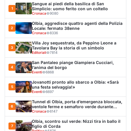
5
una festa selvaggia!»
Eventi
6697
Tunnel di Olbia, porta d’emergenza bloccata,
6
ventole ferme e semaforo verde durante
l’incendio dell'auto
Cronaca
6147
Olbia, scontro sul verde: Nizzi tira in ballo il
7
figlio di Corda
Politica
5876
Olbia, il Nero inaugura gli attracchi D-Marin
8
al Molo Brin
Turismo
4266
Olbia, auto finisce fuori strada: una donna in
9
ospedale
Cronaca
3944
Van fuori controllo finisce oltre le protezioni
10
stradali
Cronaca
3288