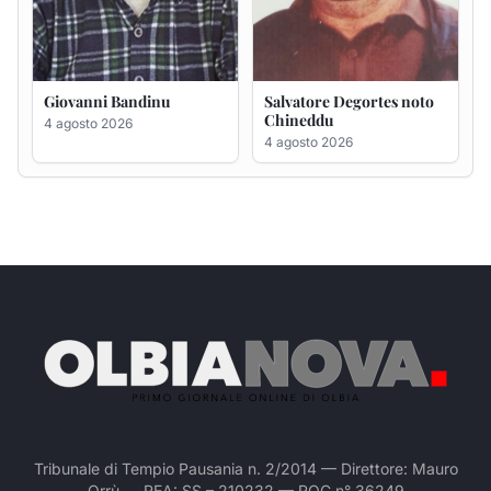
Tribunale di Tempio Pausania n. 2/2014 — Direttore: Mauro
Orrù — REA: SS – 210232 — ROC n° 36249