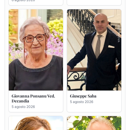
Giovanna Ponsanu Ved.
Giuseppe Saba
Decandia
5 agosto 2026
5 agosto 2026
Maria Antonietta Orrù
Giuseppe Deiana
ved. Peddio
5 agosto 2026
5 agosto 2026