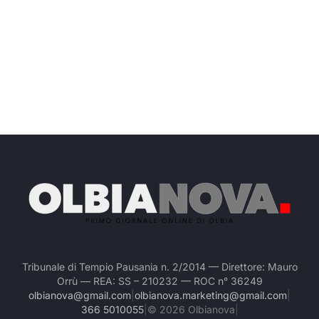
Tribunale di Tempio Pausania n. 2/2014 — Direttore: Mauro
Orrù — REA: SS – 210232 — ROC n° 36249
olbianova@gmail.com
|
olbianova.marketing@gmail.com
|
366 5010055
|
©
2026
Olbianova
|