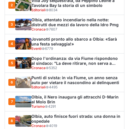
Editoriali
4495
Olbia, il Nero inaugura gli attracchi D-Marin
7
al Molo Brin
Turismo
4291
Olbia, auto finisce fuori strada: una donna in
8
ospedale
Cronaca
4019
La protesta di via Fiume: "Siamo pronti a
9
rivolgerci al prefetto"
Cronaca
3550
Monte Pino riapre, ma non è una festa: «Qui
10
sono morte tre persone»
Eventi
3416