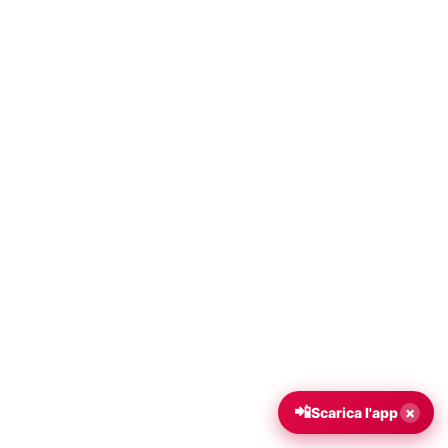
📲
×
Scarica l'app