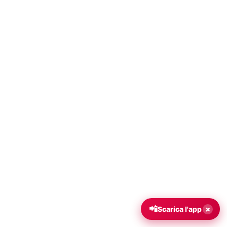
📲
×
Scarica l'app