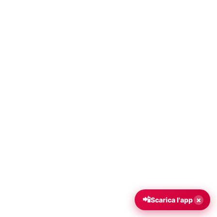
📲
×
Scarica l'app