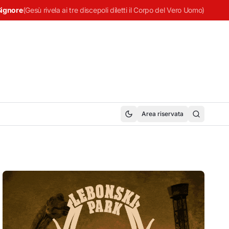
Signore
(
Gesù rivela ai tre discepoli diletti il Corpo del Vero Uomo
)
Area riservata