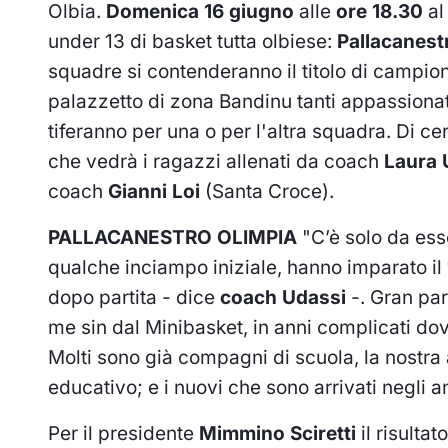
Olbia.
Domenica 16 giugno
alle
ore 18.30
a
under 13 di basket tutta olbiese:
Pallacanest
squadre si contenderanno il titolo di campion
palazzetto di zona Bandinu tanti appassionat
tiferanno per una o per l'altra squadra. Di c
che vedrà i ragazzi allenati da coach
Laura 
coach
Gianni Loi
(Santa Croce).
PALLACANESTRO OLIMPIA
"C’è solo da ess
qualche inciampo iniziale, hanno imparato il 
dopo partita - dice
coach Udassi
-. Gran par
me sin dal Minibasket, in anni complicati do
Molti sono già compagni di scuola, la nostra 
educativo; e i nuovi che sono arrivati negli an
Per il presidente
Mimmino Sciretti
il risulta