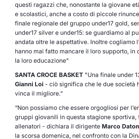
questi ragazzi che, nonostante la giovane età
e scolastici, anche a costo di piccole rinunce
finale regionale del gruppo
under17 gold
, se
under17 silver
e
under15
: se guardiamo al pun
andata oltre le aspettative.
Inoltre cogliamo l
hanno mai fatto mancare il loro supporto, in 
la loro educazione"
SANTA CROCE BASKET
"Una finale under 1
Gianni Loi
- ciò significa che le due società
vinca il migliore.”
“Non possiamo che essere orgogliosi per l’en
gruppi giovanili in questa stagione sportiva, 
allenatori - dichiara il dirigente
Marco Dato
la scorsa domenica, nel confronto con la Dina