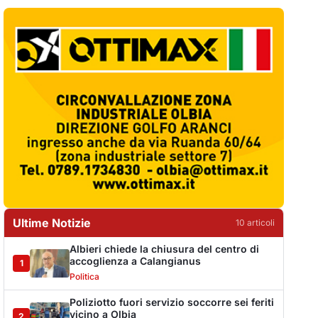
Ultime Notizie
10
articol
i
Albieri chiede la chiusura del centro di
accoglienza a Calangianus
1
Politica
Poliziotto fuori servizio soccorre sei feriti
vicino a Olbia
2