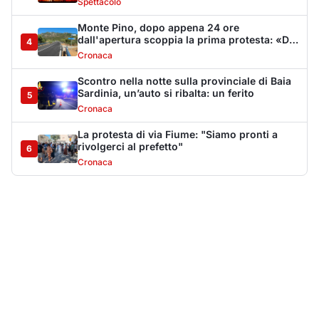
Spettacolo
Monte Pino, dopo appena 24 ore
dall'apertura scoppia la prima protesta: «Da
4
Muddizza Piana come svoltiamo per Olbia?»
Cronaca
Scontro nella notte sulla provinciale di Baia
Sardinia, un’auto si ribalta: un ferito
5
Cronaca
La protesta di via Fiume: "Siamo pronti a
rivolgerci al prefetto"
6
Cronaca