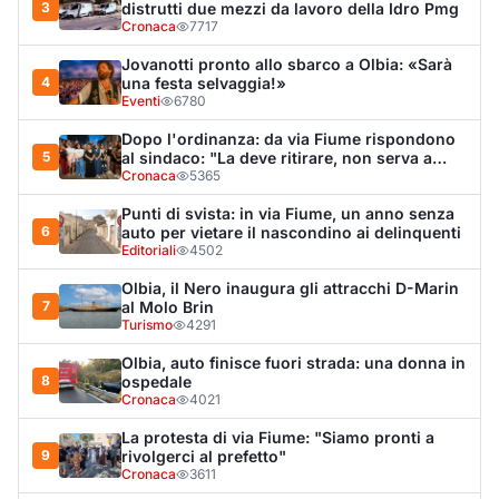
3
distrutti due mezzi da lavoro della Idro Pmg
Cronaca
7717
Jovanotti pronto allo sbarco a Olbia: «Sarà
4
una festa selvaggia!»
Eventi
6780
Dopo l'ordinanza: da via Fiume rispondono
5
al sindaco: "La deve ritirare, non serva a
nulla"
Cronaca
5365
Punti di svista: in via Fiume, un anno senza
6
auto per vietare il nascondino ai delinquenti
Editoriali
4502
Olbia, il Nero inaugura gli attracchi D-Marin
7
al Molo Brin
Turismo
4291
Olbia, auto finisce fuori strada: una donna in
8
ospedale
Cronaca
4021
La protesta di via Fiume: "Siamo pronti a
9
rivolgerci al prefetto"
Cronaca
3611