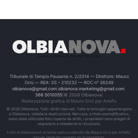
Tribunale di Tempio Pausania n. 2/2014 — Direttore: Mauro
Orrù — REA: SS – 210232 — ROC n° 36249
olbianova@gmail.com
|
olbianova.marketing@gmail.com
|
366 5010055
|
©
2026
Olbianova
|
Realizzazione grafica di Mauro Orrù per Artefix
©
2026
Olbianova. Tutti i diritti riservati. Tutte le immagini appartengono
a Olbianova, vietata la duplicazione. Nel caso, a titolo esemplificativo,
siano state utilizzate foto coperte da diritti, i proprietari sono pregati di
segnalarle e chiederne la rimozione.
Il sito di Olbianova è un tema nativo costruito da Mauro Orrù per Artefix.
Server dedicato ospitato da
SupportHost
.