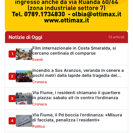
Via Fiume, i residenti chiamano il quartiere
in piazza: sabato sit-in contro l’ordinanza
3
Cronaca
Via Fiume, il Pd boccia l’ordinanza: «Misura
di facciata, penalizza i residenti»
4
Politica
Golfo Aranci ricorda la tragedia di Sos
Aranzos: 33 anni fa morirono tre turisti
5
Eventi
Monte Pino riapre dopo tredici anni, la Fit
Cisl: «Un traguardo per tutta la Gallura»
6
Sindacati
Riapre Monte Pino, CISL: «Giornata
importante, ora si acceleri sulla Olbia-
7
Arzachena-Palau»
Sindacati
La vicenda di Monte Pino: la timeline degli
interventi tra annunci, ditte fallite e i tanti
8
stop
Cronaca