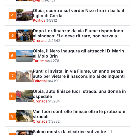
Olbia, auto finisce fuori strada: una donna in
8
ospedale
Cronaca
3984
Van fuori controllo finisce oltre le protezioni
9
stradali
Cronaca
3332
Salmo mostra la cicatrice sul volto: “Il
10
tumore è tornato”
Spettacolo
3261