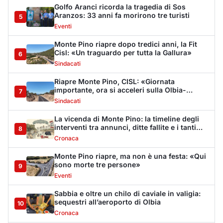
Monte Pino riapre, ma non è una festa: «Qui
sono morte tre persone»
9
Eventi
Sabbia e oltre un chilo di caviale in valigia:
sequestri all’aeroporto di Olbia
10
Cronaca
Olbia, via Fiume: "Il divieto di sosta non può
sostituire i controlli"
11
Cronaca
Dopo l'ordinanza: da via Fiume rispondono
al sindaco: "La deve ritirare, non serva a
12
nulla"
Cronaca
Punti di svista: in via Fiume, un anno senza
auto per vietare il nascondino ai delinquenti
13
Editoriali