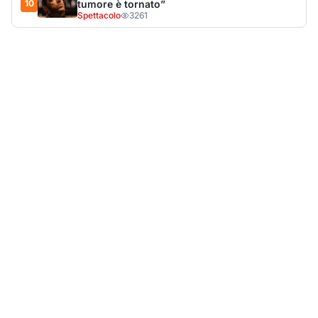
LA NOTIZIA PIÙ LETTA DEL MESE
Tragedia sulla strada, muore olbiese di 23 anni, era
volontario dell'Oftal
Cronaca
30.721
visualizzazioni