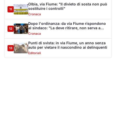
Più lette della settimana
10
articoli
Sangue ai piedi della basilica di San