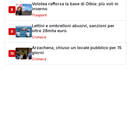
Più lette della settimana
10
articoli
Sangue ai piedi della basilica di San
1
Simplicio: uomo ferito con un coltello