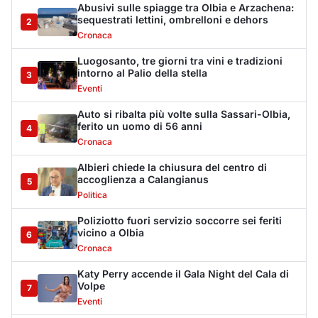
Poliziotto fuori servizio soccorre sei feriti
vicino a Olbia
6
Cronaca
Katy Perry accende il Gala Night del Cala di
Volpe
7
Eventi
Volotea rafforza la base di Olbia: più voli in
inverno
8
Trasporti
Lettini e ombrelloni abusivi, sanzioni per
oltre 28mila euro
9
Cronaca
Arzachena, chiuso un locale pubblico per 15
giorni
10
Cronaca