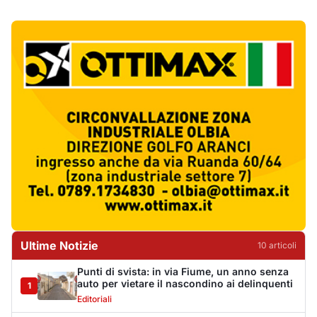
Ultime Notizie
10
articol
i
Punti di svista: in via Fiume, un anno senza
auto per vietare il nascondino ai delinquenti
1
Editoriali
Abusivi sulle spiagge tra Olbia e Arzachena:
sequestrati lettini, ombrelloni e dehors
2
Cronaca
Luogosanto, tre giorni tra vini e tradizioni
intorno al Palio della stella
3
Eventi
Auto si ribalta più volte sulla Sassari-Olbia,
ferito un uomo di 56 anni
4
Cronaca
Albieri chiede la chiusura del centro di
accoglienza a Calangianus
5
Politica