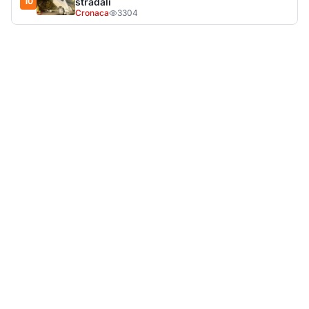
LA NOTIZIA PIÙ LETTA DEL MESE
Tragedia sulla strada, muore olbiese di 23 anni, era
volontario dell'Oftal
Cronaca
30.713
visualizzazioni