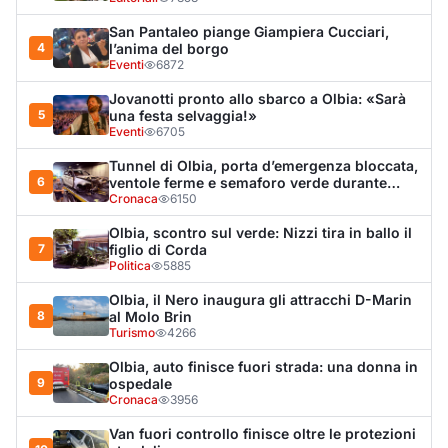
Olbia, il Nero inaugura gli attracchi D-Marin
8
al Molo Brin
Turismo
4266
Olbia, auto finisce fuori strada: una donna in
9
ospedale
Cronaca
3956
Van fuori controllo finisce oltre le protezioni
10
stradali
Cronaca
3304