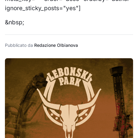
ignore_sticky_posts="yes"]
&nbsp;
Pubblicato da
Redazione Olbianova