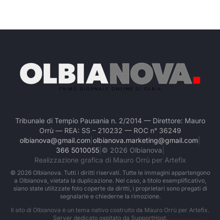
Tribunale di Tempio Pausania n. 2/2014 — Direttore: Mauro
Orrù — REA: SS – 210232 — ROC n° 36249
olbianova@gmail.com
|
olbianova.marketing@gmail.com
|
366 5010055
|
©
2026
Olbianova
|
Realizzazione grafica di Mauro Orrù per Artefix
©
2026
Olbianova. Tutti i diritti riservati. Tutte le immagini appartengono
a Olbianova, vietata la duplicazione. Nel caso, a titolo esemplificativo,
siano state utilizzate foto coperte da diritti, i proprietari sono pregati di
segnalarle e chiederne la rimozione.
Il sito di Olbianova è un tema nativo costruito da Mauro Orrù per Artefix.
Server dedicato ospitato da
SupportHost
.