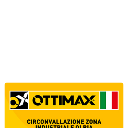
Notizie di Oggi
13
articol
i
Film internazionale in Costa Smeralda, si
cercano centinaia di comparse
1
Eventi
Incendio a Sos Aranzos, veranda in cenere a
pochi metri dalla lapide della tragedia del
2