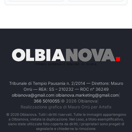
Tribunale di Tempio Pausania n. 2/2014 — Direttore: Mauro
Orrù — REA: SS – 210232 — ROC n° 36249
olbianova@gmail.com
|
olbianova.marketing@gmail.com
|
366 5010055
|
©
2026
Olbianova
|
Realizzazione grafica di Mauro Orrù per Artefix
©
2026
Olbianova. Tutti i diritti riservati. Tutte le immagini appartengono
a Olbianova, vietata la duplicazione. Nel caso, a titolo esemplificativo,
siano state utilizzate foto coperte da diritti, i proprietari sono pregati di
segnalarle e chiederne la rimozione.