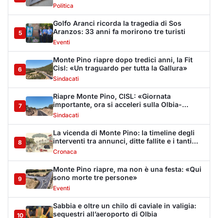
stop
Cronaca
Monte Pino riapre, ma non è una festa: «Qui
sono morte tre persone»
9
Eventi
Sabbia e oltre un chilo di caviale in valigia:
sequestri all’aeroporto di Olbia
10
Cronaca
Olbia, via Fiume: "Il divieto di sosta non può
sostituire i controlli"
11
Cronaca
Dopo l'ordinanza: da via Fiume rispondono
al sindaco: "La deve ritirare, non serva a
12
nulla"
Cronaca
Punti di svista: in via Fiume, un anno senza
auto per vietare il nascondino ai delinquenti
13
Editoriali