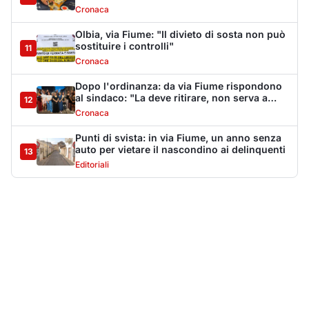
Più lette della settimana
10
articoli