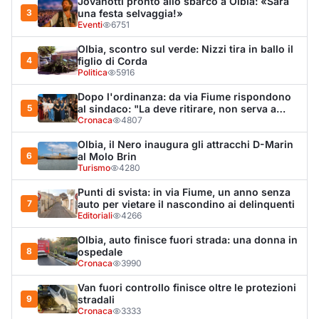
Editoriali
4266
Olbia, auto finisce fuori strada: una donna in
8
ospedale
Cronaca
3990
Van fuori controllo finisce oltre le protezioni
9
stradali
Cronaca
3333
Salmo mostra la cicatrice sul volto: “Il
10
tumore è tornato”
Spettacolo
3263