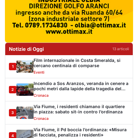
1993
Cronaca
Via Fiume, i residenti chiamano il quartiere
in piazza: sabato sit-in contro l’ordinanza
3
Cronaca
Via Fiume, il Pd boccia l’ordinanza: «Misura
di facciata, penalizza i residenti»
4
Politica
Golfo Aranci ricorda la tragedia di Sos
Aranzos: 33 anni fa morirono tre turisti
5
Eventi
Monte Pino riapre dopo tredici anni, la Fit
Cisl: «Un traguardo per tutta la Gallura»
6
Sindacati
Riapre Monte Pino, CISL: «Giornata
importante, ora si acceleri sulla Olbia-
7
Arzachena-Palau»
Sindacati
La vicenda di Monte Pino: la timeline degli
interventi tra annunci, ditte fallite e i tanti
8