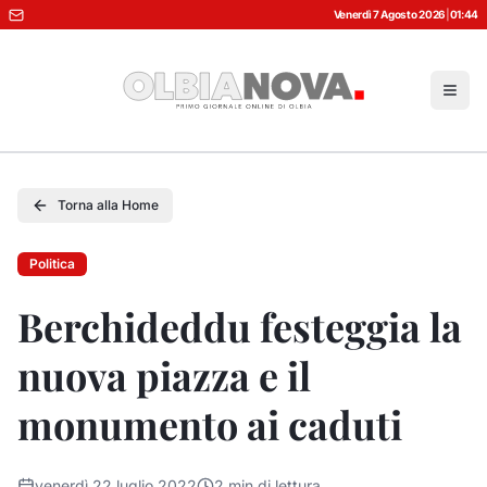
Venerdì 7 Agosto 2026
|
01:44
Torna alla Home
Politica
Berchideddu festeggia la
nuova piazza e il
monumento ai caduti
venerdì 22 luglio 2022
2
min di lettura