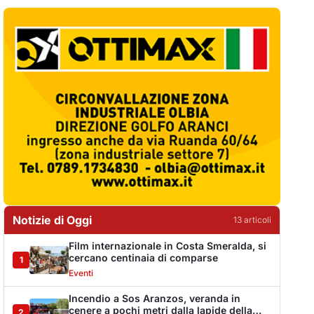
Notizie di Oggi
13
articol
i
Film internazionale in Costa Smeralda, si
cercano centinaia di comparse
1
Eventi
Incendio a Sos Aranzos, veranda in
cenere a pochi metri dalla lapide della
2