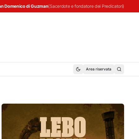
an Domenico di Guzman
(
Sacerdote e fondatore dei Predicatori
)
Area riservata