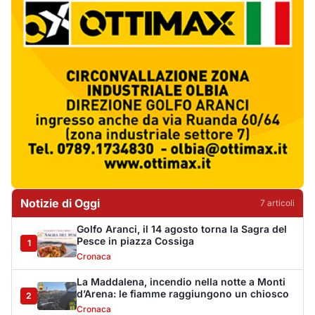
Golfo Aranci, il 14 agosto torna la Sagra del
Pesce in piazza Cossiga
1
Cronaca
La Maddalena, incendio nella notte a Monti
d’Arena: le fiamme raggiungono un chiosco
2
Cronaca
Olbia, cocaina e hashish in casa: i
Carabinieri arrestano un 22enne
3
Cronaca
La protesta di via Fiume: "Siamo pronti a
rivolgerci al prefetto"
4
Cronaca
Olbia, attentato incendiario nella notte:
distrutti due mezzi da lavoro della Idro Pmg
5
Cronaca
Incendio a Rudalza, in fiamme un deposito
con oli e bombole
6
Cronaca