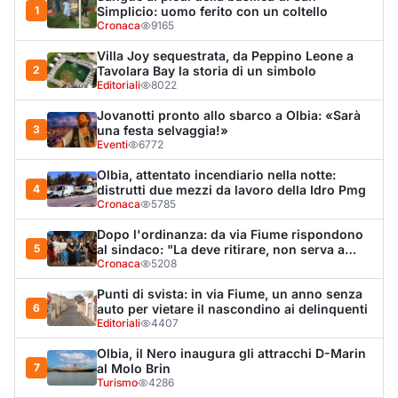
nulla"
Cronaca
5208
Punti di svista: in via Fiume, un anno senza
6
auto per vietare il nascondino ai delinquenti
Editoriali
4407
Olbia, il Nero inaugura gli attracchi D-Marin
7
al Molo Brin
Turismo
4286
Olbia, auto finisce fuori strada: una donna in
8
ospedale
Cronaca
4007
Van fuori controllo finisce oltre le protezioni
9
stradali
Cronaca
3347
Monte Pino riapre, ma non è una festa: «Qui
10
sono morte tre persone»
Eventi
3295