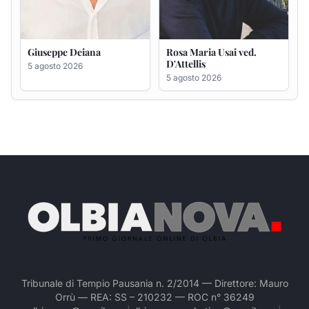
Tribunale di Tempio Pausania n. 2/2014 — Direttore: Mauro
Orrù — REA: SS – 210232 — ROC n° 36249