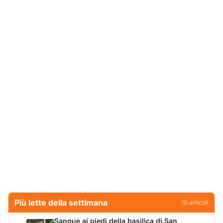
Più lette della settimana
10
articoli
Sangue ai piedi della basilica di San
1
Simplicio: uomo ferito con un coltello
Cronaca
9165
Villa Joy sequestrata, da Peppino Leone a
2
Tavolara Bay la storia di un simbolo
Editoriali
8022
Jovanotti pronto allo sbarco a Olbia: «Sarà
3
una festa selvaggia!»
Eventi
6772
Olbia, attentato incendiario nella notte:
4
distrutti due mezzi da lavoro della Idro Pmg
Cronaca
5785
Dopo l'ordinanza: da via Fiume rispondono
5
al sindaco: "La deve ritirare, non serva a