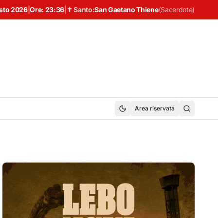
sto 2026
|
Ore:
23:36
|
✝ Santo:
San Gaetano Thiene
(
Sacerdote
)
Area riservata