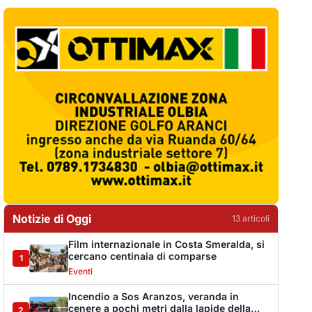
Notizie di Oggi
13
articol
i
Film internazionale in Costa Smeralda, si
cercano centinaia di comparse
1
Eventi
Incendio a Sos Aranzos, veranda in
cenere a pochi metri dalla lapide della
2