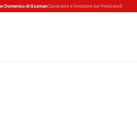
an Domenico di Guzman
(
Sacerdote e fondatore dei Predicatori
)