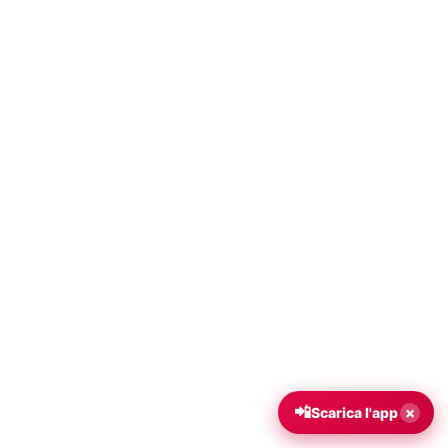
📲
×
Scarica l'app