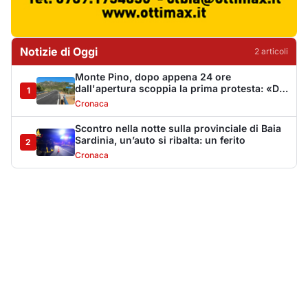
Notizie di Oggi
2
articol
i
Monte Pino, dopo appena 24 ore
dall'apertura scoppia la prima protesta: «Da
1
Muddizza Piana come svoltiamo per Olbia?»
Cronaca
Scontro nella notte sulla provinciale di Baia
Sardinia, un’auto si ribalta: un ferito
2
Cronaca