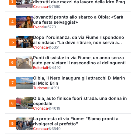
3
distrutti due mezzi da lavoro della Idro Pmg
Cronaca
7590
Jovanotti pronto allo sbarco a Olbia: «Sarà
4
una festa selvaggia!»
Eventi
6779
Dopo l'ordinanza: da via Fiume rispondono
5
al sindaco: "La deve ritirare, non serva a
nulla"
Cronaca
5351
Punti di svista: in via Fiume, un anno senza
6
auto per vietare il nascondino ai delinquenti
Editoriali
4492
Olbia, il Nero inaugura gli attracchi D-Marin
7
al Molo Brin
Turismo
4291
Olbia, auto finisce fuori strada: una donna in
8
ospedale
Cronaca
4019
La protesta di via Fiume: "Siamo pronti a
9
rivolgerci al prefetto"
Cronaca
3540