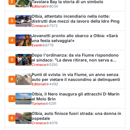
Olbia, il Nero inaugura gli attracchi D-Marin
7
al Molo Brin
Turismo
4291
Olbia, auto finisce fuori strada: una donna in
8
ospedale
Cronaca
4019
La protesta di via Fiume: "Siamo pronti a
9
rivolgerci al prefetto"
Cronaca
3531
Monte Pino riapre, ma non è una festa: «Qui
10
sono morte tre persone»
Eventi
3415