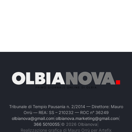
Tribunale di Tempio Pausania n. 2/2014 — Direttore: Mauro
Orrù — REA: SS – 210232 — ROC n° 36249
olbianova@gmail.com
|
olbianova.marketing@gmail.com
|
366 5010055
|
©
2026
Olbianova
|
Realizzazione grafica di Mauro Orrù per Artefix