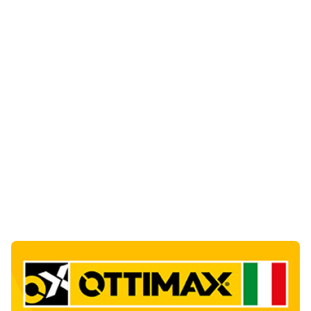
Notizie di Oggi
1
articol
o
Scontro nella notte sulla provinciale di Baia
Sardinia, un’auto si ribalta: un ferito
1
Cronaca