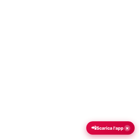
📲
×
Scarica l'app