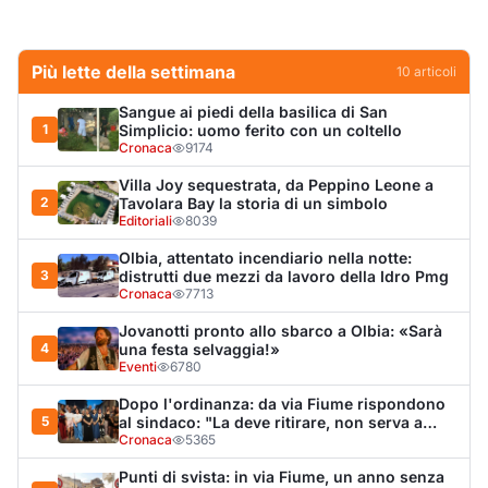
Jovanotti pronto allo sbarco a Olbia: «Sarà
4
una festa selvaggia!»
Eventi
6780
Dopo l'ordinanza: da via Fiume rispondono
5
al sindaco: "La deve ritirare, non serva a
nulla"
Cronaca
5365
Punti di svista: in via Fiume, un anno senza
6
auto per vietare il nascondino ai delinquenti
Editoriali
4502
Olbia, il Nero inaugura gli attracchi D-Marin
7
al Molo Brin
Turismo
4291
Olbia, auto finisce fuori strada: una donna in
8
ospedale
Cronaca
4021
La protesta di via Fiume: "Siamo pronti a
9
rivolgerci al prefetto"
Cronaca
3609
Jovanotti e la stampa accompagnata alla
10
porta: quanto vale la libertà?
Editoriali
3551