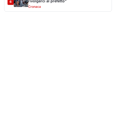
Più lette della settimana
10
articoli
Sangue ai piedi della basilica di San
1
Simplicio: uomo ferito con un coltello
Cronaca
9174
Villa Joy sequestrata, da Peppino Leone a
2
Tavolara Bay la storia di un simbolo
Editoriali
8039
Olbia, attentato incendiario nella notte:
3
distrutti due mezzi da lavoro della Idro Pmg
Cronaca
7713