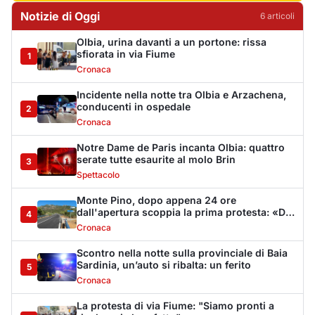
dall'apertura scoppia la prima protesta: «Da
4
Muddizza Piana come svoltiamo per Olbia?»
Cronaca
Scontro nella notte sulla provinciale di Baia
Sardinia, un’auto si ribalta: un ferito
5
Cronaca
La protesta di via Fiume: "Siamo pronti a
rivolgerci al prefetto"
6
Cronaca