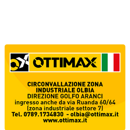
Notizie di Oggi
6
articol
i
Olbia, urina davanti a un portone: rissa
sfiorata in via Fiume
1
Cronaca
Incidente nella notte tra Olbia e Arzachena,
conducenti in ospedale
2
Cronaca
Notre Dame de Paris incanta Olbia: quattro
serate tutte esaurite al molo Brin
3
Spettacolo
Monte Pino, dopo appena 24 ore