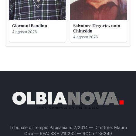
Tribunale di Tempio Pausania n. 2/2014 — Direttore: Mauro
Orrù — REA: SS – 210232 — ROC n° 36249