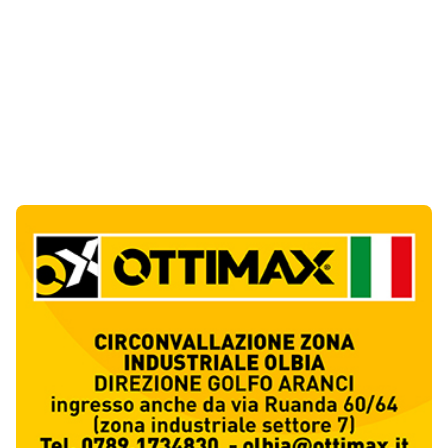
Notizie di Oggi
4
articol
i
Abusivi sulle spiagge tra Olbia e Arzachena:
sequestrati lettini, ombrelloni e dehors
1
Cronaca
Luogosanto, tre giorni tra vini e tradizioni
intorno al Palio della stella
2
Eventi
Auto si ribalta più volte sulla Sassari-Olbia,
ferito un uomo di 56 anni
3