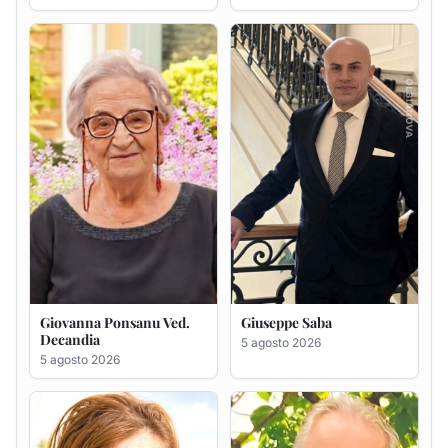
Giovanna Ponsanu Ved.
Giuseppe Saba
Decandia
5 agosto 2026
5 agosto 2026
Maria Antonietta Orrù
Giuseppe Deiana
ved. Peddio
5 agosto 2026
5 agosto 2026