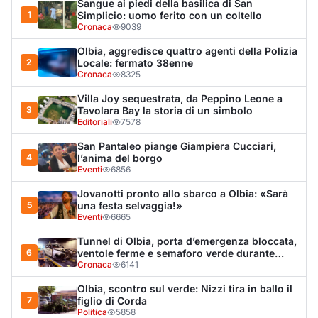
Eventi
6665
Tunnel di Olbia, porta d’emergenza bloccata,
6
ventole ferme e semaforo verde durante
l’incendio dell'auto
Cronaca
6141
Olbia, scontro sul verde: Nizzi tira in ballo il
7
figlio di Corda
Politica
5858
Arzachena, il malore e la catena dei
8
soccorsi: «Un sistema sanitario tra i migliori
al mondo»
Lettere a Olbianova
5601
Olbia, il Nero inaugura gli attracchi D-Marin
9
al Molo Brin
Turismo
4258
Olbia, auto finisce fuori strada: una donna in
10
ospedale
Cronaca
3925