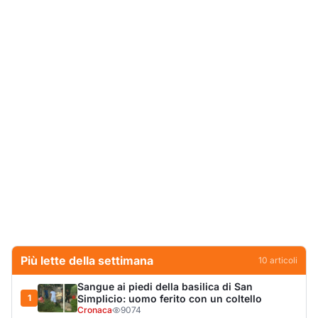
Più lette della settimana
10
articoli
Sangue ai piedi della basilica di San
1
Simplicio: uomo ferito con un coltello
Cronaca
9074
Olbia, aggredisce quattro agenti della Polizia
2
Locale: fermato 38enne
Cronaca
8332
Villa Joy sequestrata, da Peppino Leone a
3
Tavolara Bay la storia di un simbolo
Editoriali
7794
San Pantaleo piange Giampiera Cucciari,
4
l’anima del borgo
Eventi
6865
Jovanotti pronto allo sbarco a Olbia: «Sarà
5
una festa selvaggia!»
Eventi
6691
Tunnel di Olbia, porta d’emergenza bloccata,