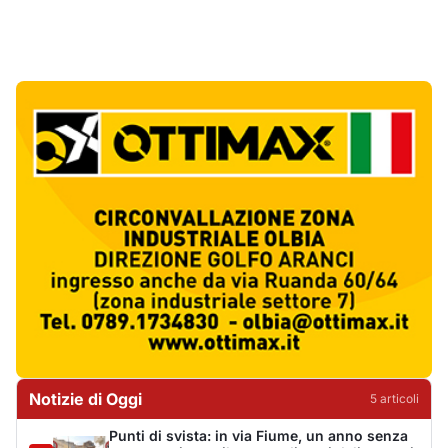
Notizie di Oggi
5
articol
i
Punti di svista: in via Fiume, un anno senza
auto per vietare il nascondino ai delinquenti
1
Editoriali
Abusivi sulle spiagge tra Olbia e Arzachena:
sequestrati lettini, ombrelloni e dehors
2
Cronaca
Luogosanto, tre giorni tra vini e tradizioni
intorno al Palio della stella
3
Eventi
Auto si ribalta più volte sulla Sassari-Olbia,
ferito un uomo di 56 anni
4
Cronaca
De profundis per l'Olbia Calcio, il Consiglio