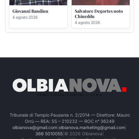
Tribunale di Tempio Pausania n. 2/2014 — Direttore: Mauro
Orrù — REA: SS – 210232 — ROC n° 36249
olbianova@gmail.com
|
olbianova.marketing@gmail.com
|
366 5010055
|
©
2026
Olbianova
|