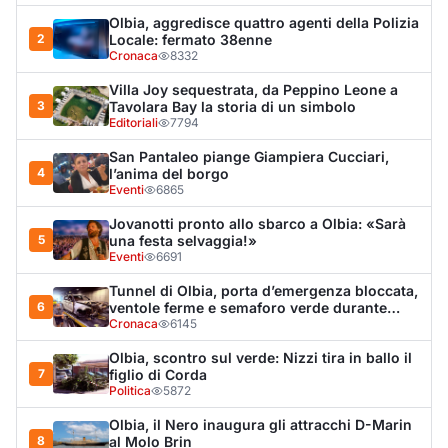
6
ventole ferme e semaforo verde durante
l’incendio dell'auto
Cronaca
6145
Olbia, scontro sul verde: Nizzi tira in ballo il
7
figlio di Corda
Politica
5872
Olbia, il Nero inaugura gli attracchi D-Marin
8
al Molo Brin
Turismo
4265
Olbia, auto finisce fuori strada: una donna in
9
ospedale
Cronaca
3941
Van fuori controllo finisce oltre le protezioni
10
stradali
Cronaca
3282