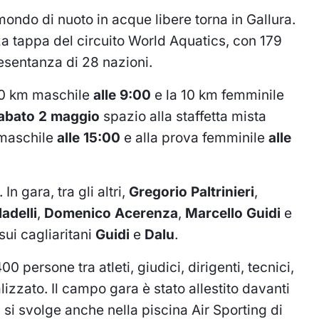
ondo di nuoto in acque libere torna in Gallura.
za tappa del circuito World Aquatics, con 179
presentanza di 28 nazioni.
10 km maschile
alle 9:00
e la 10 km femminile
abato 2 maggio
spazio alla staffetta mista
 maschile
alle 15:00
e alla prova femminile
alle
In gara, tra gli altri,
Gregorio Paltrinieri
,
adelli
,
Domenico Acerenza
,
Marcello Guidi
e
 sui cagliaritani
Guidi
e
Dalu
.
persone tra atleti, giudici, dirigenti, tecnici,
alizzato. Il campo gara è stato allestito davanti
si svolge anche nella piscina Air Sporting di