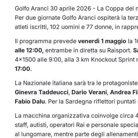
Golfo Aranci 30 aprile 2026 - La Coppa del m
Per due giornate Golfo Aranci ospiterà la ter
atleti iscritti, 102 uomini e 77 donne, in rap
Il programma prevede
venerdì 1 maggio
la 
alle 12:00,
entrambe in diretta su Raisport.
S
4x1500 alle 9:00, alla 3 km Knockout Sprint
17:00
.
La Nazionale italiana sarà tra le protagoniste. 
Ginevra Taddeucci
,
Dario Verani
,
Andrea Fil
Fabio Dalu
. Per la Sardegna riflettori puntati
La macchina organizzativa coinvolge circa 400 
staff, autisti, operatori Rai e personale speci
al lungomare, mentre parte degli allenamenti 