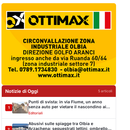
Notizie di Oggi
5
articol
i
Punti di svista: in via Fiume, un anno
senza auto per vietare il nascondino ai
1
delinquenti
Editoriali
Abusivi sulle spiagge tra Olbia e
Arzachena: sequestrati lettini, ombrelloni
2