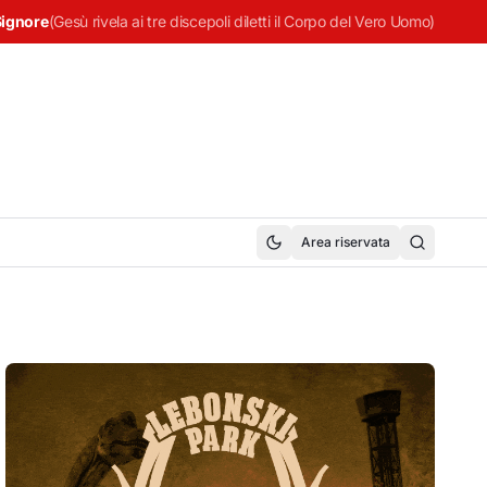
Signore
(
Gesù rivela ai tre discepoli diletti il Corpo del Vero Uomo
)
Area riservata