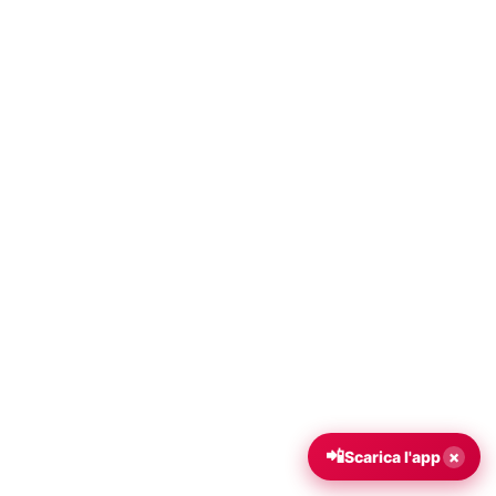
📲
×
Scarica l'app