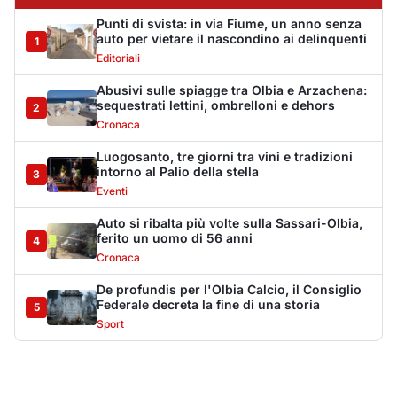
Punti di svista: in via Fiume, un anno senza
auto per vietare il nascondino ai delinquenti
1
Editoriali
Abusivi sulle spiagge tra Olbia e Arzachena:
sequestrati lettini, ombrelloni e dehors
2
Cronaca
Luogosanto, tre giorni tra vini e tradizioni
intorno al Palio della stella
3
Eventi
Auto si ribalta più volte sulla Sassari-Olbia,
ferito un uomo di 56 anni
4
Cronaca
De profundis per l'Olbia Calcio, il Consiglio
Federale decreta la fine di una storia
5
Sport