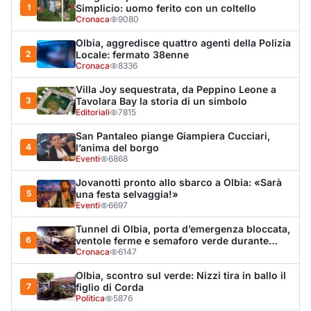
1
Simplicio: uomo ferito con un coltello
Cronaca
9080
Olbia, aggredisce quattro agenti della Polizia
2
Locale: fermato 38enne
Cronaca
8336
Villa Joy sequestrata, da Peppino Leone a
3
Tavolara Bay la storia di un simbolo
Editoriali
7815
San Pantaleo piange Giampiera Cucciari,
4
l’anima del borgo
Eventi
6868
Jovanotti pronto allo sbarco a Olbia: «Sarà
5
una festa selvaggia!»
Eventi
6697
Tunnel di Olbia, porta d’emergenza bloccata,
6
ventole ferme e semaforo verde durante
l’incendio dell'auto
Cronaca
6147
Olbia, scontro sul verde: Nizzi tira in ballo il
7
figlio di Corda
Politica
5876