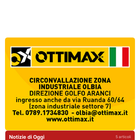
Notizie di Oggi
5
articol
i