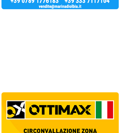
Ultime Notizie
10
articol
i
Giovanni Paolo II e Mater Olbia Hospital
insieme per i traumi ortopedici
1
Salute
Olbia, un altro cantiere dimenticato: buca