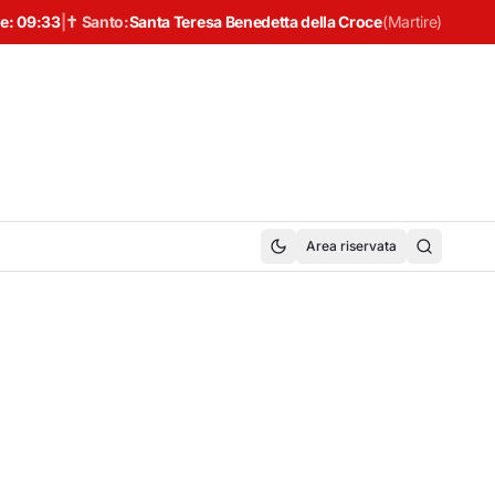
e:
09:33
|
✝ Santo:
Santa Teresa Benedetta della Croce
(
Martire
)
Area riservata