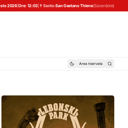
osto 2026
|
Ore:
12:03
|
✝ Santo:
San Gaetano Thiene
(
Sacerdote
)
Area riservata