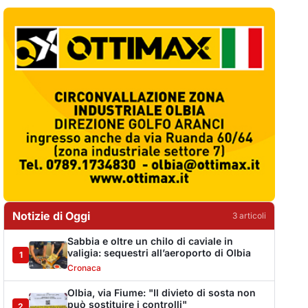
Notizie di Oggi
3
articol
i
Sabbia e oltre un chilo di caviale in
valigia: sequestri all’aeroporto di Olbia
1
Cronaca
Olbia, via Fiume: "Il divieto di sosta non
può sostituire i controlli"
2