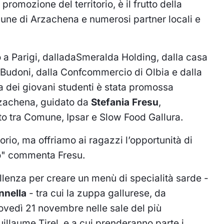
romozione del territorio, è il frutto della
omune di Arzachena e numerosi partner locali e
no a Parigi, dalladaSmeralda Holding, dalla casa
i Budoni, dalla Confcommercio di Olbia e dalla
a dei giovani studenti è stata promossa
Arzachena, guidato da
Stefania Fresu
,
itto tra Comune, Ipsar e Slow Food Gallura.
rio, ma offriamo ai ragazzi l’opportunità di
ero" commenta Fresu.
llenza per creare un menù di specialità sarde -
nnella
- tra cui la zuppa gallurese, da
giovedì 21 novembre nelle sale del più
Guillaume Tirel, e a cui prenderanno parte i