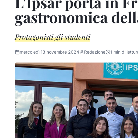
L'Ipsar porta in F
gastronomica del
Protagonisti gli studenti
mercoledì 13 novembre 2024
Redazione
1
min di lettur