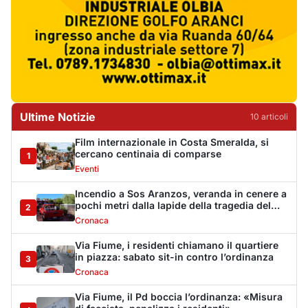
pochi metri dalla lapide della tragedia del
2
1993
Cronaca
Via Fiume, i residenti chiamano il quartiere
in piazza: sabato sit-in contro l’ordinanza
3
Cronaca
Via Fiume, il Pd boccia l’ordinanza: «Misura
di facciata, penalizza i residenti»
4
Politica
Golfo Aranci ricorda la tragedia di Sos
Aranzos: 33 anni fa morirono tre turisti
5
Eventi
Monte Pino riapre dopo tredici anni, la Fit
Cisl: «Un traguardo per tutta la Gallura»
6
Sindacati
Riapre Monte Pino, CISL: «Giornata
importante, ora si acceleri sulla Olbia-
7
Arzachena-Palau»
Sindacati
La vicenda di Monte Pino: la timeline degli