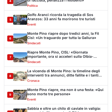
interventi tra annunci, ditte fallite e i tanti
8
stop
Cronaca
Monte Pino riapre, ma non è una festa: «Qui
sono morte tre persone»
9
Eventi
Sabbia e oltre un chilo di caviale in valigia:
sequestri all’aeroporto di Olbia
10
Cronaca