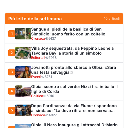
Olbia, scontro sul verde: Nizzi tira in ballo il
4
figlio di Corda
Politica
5916
Dopo l'ordinanza: da via Fiume rispondono
5
al sindaco: "La deve ritirare, non serva a
nulla"
Cronaca
4827
Olbia, il Nero inaugura gli attracchi D-Marin
6
al Molo Brin
Turismo
4281
Punti di svista: in via Fiume, un anno senza
7
auto per vietare il nascondino ai delinquenti
Editoriali
4276
Olbia, auto finisce fuori strada: una donna in
8
ospedale
Cronaca
3991
Van fuori controllo finisce oltre le protezioni
9
stradali
Cronaca
3333
Salmo mostra la cicatrice sul volto: “Il
10
tumore è tornato”
Spettacolo
3264