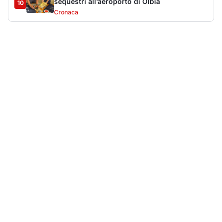
Più lette della settimana
10
articoli
Sangue ai piedi della basilica di San
1
Simplicio: uomo ferito con un coltello
Cronaca
9137
Villa Joy sequestrata, da Peppino Leone a
2
Tavolara Bay la storia di un simbolo
Editoriali
7958
Jovanotti pronto allo sbarco a Olbia: «Sarà
3
una festa selvaggia!»
Eventi
6751