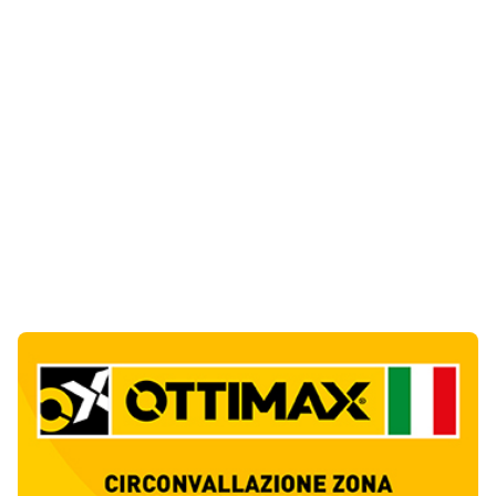
Ultime Notizie
10
articol
i
Film internazionale in Costa Smeralda, si
cercano centinaia di comparse
1
Eventi
Incendio a Sos Aranzos, veranda in cenere a