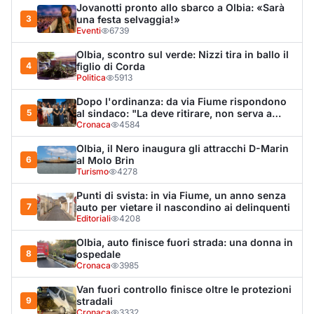
Editoriali
4208
Olbia, auto finisce fuori strada: una donna in
8
ospedale
Cronaca
3985
Van fuori controllo finisce oltre le protezioni
9
stradali
Cronaca
3332
Salmo mostra la cicatrice sul volto: “Il
10
tumore è tornato”
Spettacolo
3261