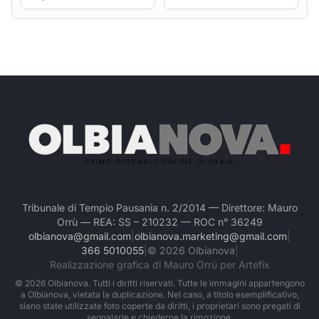
Tribunale di Tempio Pausania n. 2/2014 — Direttore: Mauro
Orrù — REA: SS – 210232 — ROC n° 36249
olbianova@gmail.com
|
olbianova.marketing@gmail.com
|
366 5010055
|
©
2026
Olbianova
|
Realizzazione grafica di Mauro Orrù per Artefix
©
2026
Olbianova. Tutti i diritti riservati. Tutte le immagini appartengono
a Olbianova, vietata la duplicazione. Nel caso, a titolo esemplificativo,
siano state utilizzate foto coperte da diritti, i proprietari sono pregati di
segnalarle e chiederne la rimozione.