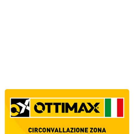
Notizie di Oggi
13
articol
i
Film internazionale in Costa Smeralda, si
cercano centinaia di comparse
1
Eventi
Incendio a Sos Aranzos, veranda in cenere a
pochi metri dalla lapide della tragedia del