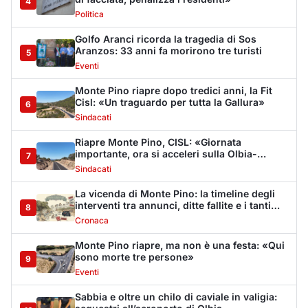
interventi tra annunci, ditte fallite e i tanti
8
stop
Cronaca
Monte Pino riapre, ma non è una festa: «Qui
sono morte tre persone»
9
Eventi
Sabbia e oltre un chilo di caviale in valigia:
sequestri all’aeroporto di Olbia
10
Cronaca
Olbia, via Fiume: "Il divieto di sosta non può
sostituire i controlli"
11
Cronaca
Dopo l'ordinanza: da via Fiume rispondono
al sindaco: "La deve ritirare, non serva a
12
nulla"
Cronaca
Punti di svista: in via Fiume, un anno senza
auto per vietare il nascondino ai delinquenti
13
Editoriali