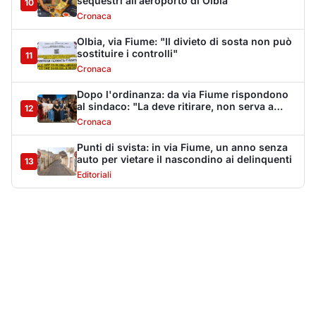
Più lette della settimana
10
articoli