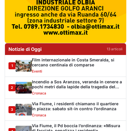
2
1993
Cronaca
Via Fiume, i residenti chiamano il quartiere
in piazza: sabato sit-in contro l’ordinanza
3
Cronaca
Via Fiume, il Pd boccia l’ordinanza: «Misura
di facciata, penalizza i residenti»
4
Politica
Golfo Aranci ricorda la tragedia di Sos
Aranzos: 33 anni fa morirono tre turisti
5
Eventi
Monte Pino riapre dopo tredici anni, la Fit
Cisl: «Un traguardo per tutta la Gallura»
6
Sindacati
Riapre Monte Pino, CISL: «Giornata
importante, ora si acceleri sulla Olbia-
7
Arzachena-Palau»
Sindacati
La vicenda di Monte Pino: la timeline degli