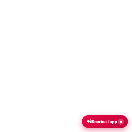
📲
×
Scarica l'app