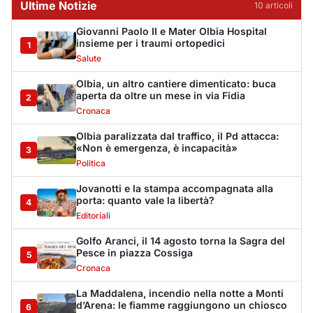
Ultime Notizie
10
articol
i
Giovanni Paolo II e Mater Olbia Hospital
insieme per i traumi ortopedici
1
Salute
Olbia, un altro cantiere dimenticato: buca
aperta da oltre un mese in via Fidia
2
Cronaca
Olbia paralizzata dal traffico, il Pd attacca:
«Non è emergenza, è incapacità»
3
Politica
Jovanotti e la stampa accompagnata alla
porta: quanto vale la libertà?
4
Editoriali
Golfo Aranci, il 14 agosto torna la Sagra del
Pesce in piazza Cossiga
5
Cronaca
La Maddalena, incendio nella notte a Monti
d’Arena: le fiamme raggiungono un chiosco
6