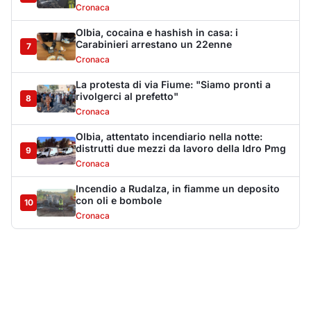
Cronaca
Olbia, cocaina e hashish in casa: i
Carabinieri arrestano un 22enne
7
Cronaca
La protesta di via Fiume: "Siamo pronti a
rivolgerci al prefetto"
8
Cronaca
Olbia, attentato incendiario nella notte:
distrutti due mezzi da lavoro della Idro Pmg
9
Cronaca
Incendio a Rudalza, in fiamme un deposito
con oli e bombole
10
Cronaca