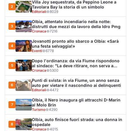
Villa Joy sequestrata, da Peppino Leone a
2
Tavolara Bay la storia di un simbolo
Editoriali
8029
Olbia, attentato incendiario nella notte:
3
distrutti due mezzi da lavoro della Idro Pmg
Cronaca
7216
Jovanotti pronto allo sbarco a Olbia: «Sarà
4
una festa selvaggia!»
Eventi
6778
Dopo l'ordinanza: da via Fiume rispondono
5
al sindaco: "La deve ritirare, non serva a
nulla"
Cronaca
5300
Punti di svista: in via Fiume, un anno senza
6
auto per vietare il nascondino ai delinquenti
Editoriali
4472
Olbia, il Nero inaugura gli attracchi D-Marin
7
al Molo Brin
Turismo
4290
Olbia, auto finisce fuori strada: una donna in
8
ospedale
Cronaca
4015