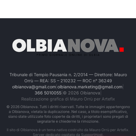
Tribunale di Tempio Pausania n. 2/2014 — Direttore: Mauro
Orrù — REA: SS – 210232 — ROC n° 36249
olbianova@gmail.com
|
olbianova.marketing@gmail.com
|
366 5010055
|
©
2026
Olbianova
|
Realizzazione grafica di Mauro Orrù per Artefix
©
2026
Olbianova. Tutti i diritti riservati. Tutte le immagini appartengono
a Olbianova, vietata la duplicazione. Nel caso, a titolo esemplificativo,
siano state utilizzate foto coperte da diritti, i proprietari sono pregati di
segnalarle e chiederne la rimozione.
Il sito di Olbianova è un tema nativo costruito da Mauro Orrù per Artefix.
Server dedicato ospitato da
SupportHost
.