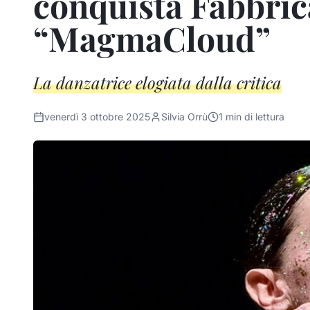
conquista Fabbri
“MagmaCloud”
La danzatrice elogiata dalla critica
venerdì 3 ottobre 2025
Silvia Orrù
1
min di lettura