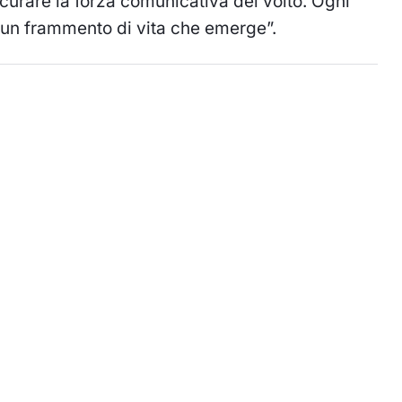
curare la forza comunicativa del volto. Ogni
 un frammento di vita che emerge”.