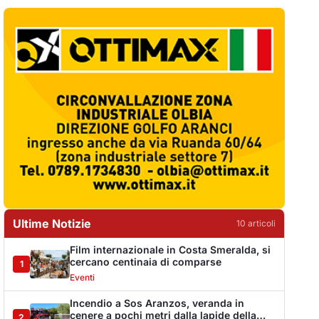
Ultime Notizie
10
articol
i
Film internazionale in Costa Smeralda, si
cercano centinaia di comparse
1
Eventi
Incendio a Sos Aranzos, veranda in
cenere a pochi metri dalla lapide della
2