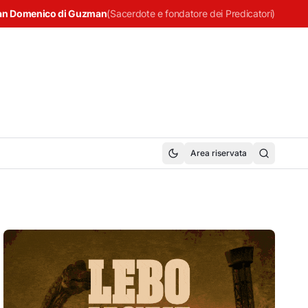
an Domenico di Guzman
(
Sacerdote e fondatore dei Predicatori
)
Area riservata