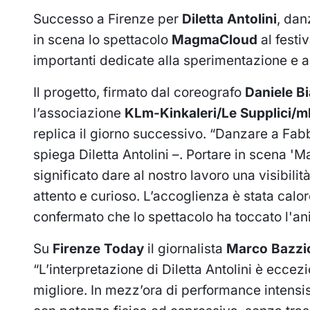
Successo a Firenze per
Diletta Antolini
, dan
in scena lo spettacolo
MagmaCloud
al festi
importanti dedicate alla sperimentazione e al 
Il progetto, firmato dal coreografo
Daniele B
l’associazione
KLm-Kinkaleri/Le Supplici/m
replica il giorno successivo. “Danzare a Fab
spiega Diletta Antolini –. Portare in scena 
significato dare al nostro lavoro una visibili
attento e curioso. L’accoglienza è stata calor
confermato che lo spettacolo ha toccato l'an
Su
Firenze Today
il giornalista
Marco Bazzi
“L’interpretazione di Diletta Antolini è ecce
migliore. In mezz’ora di performance intensi