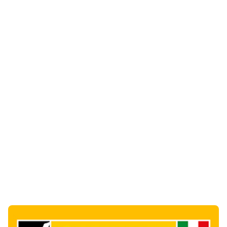
Notizie di Oggi
1
articol
o