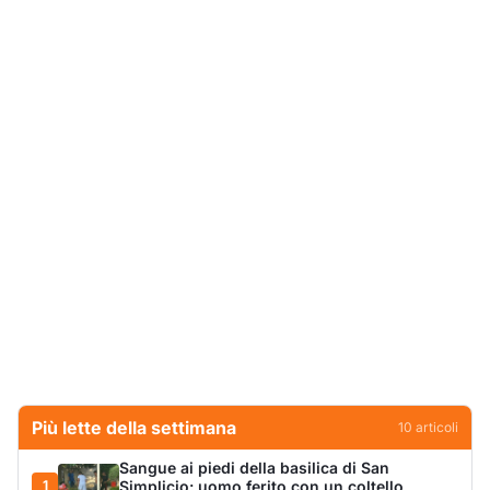
Più lette della settimana
10
articoli
Sangue ai piedi della basilica di San
1
Simplicio: uomo ferito con un coltello
Cronaca
9098
Olbia, aggredisce quattro agenti della Polizia
2
Locale: fermato 38enne
Cronaca
8339
Villa Joy sequestrata, da Peppino Leone a
3
Tavolara Bay la storia di un simbolo
Editoriali
7880
San Pantaleo piange Giampiera Cucciari,
4
l’anima del borgo
Eventi
6874
Jovanotti pronto allo sbarco a Olbia: «Sarà
5
una festa selvaggia!»
Eventi
6706