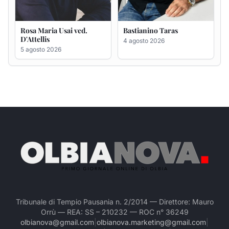
Tribunale di Tempio Pausania n. 2/2014 — Direttore: Mauro
Orrù — REA: SS – 210232 — ROC n° 36249
olbianova@gmail.com
|
olbianova.marketing@gmail.com
|