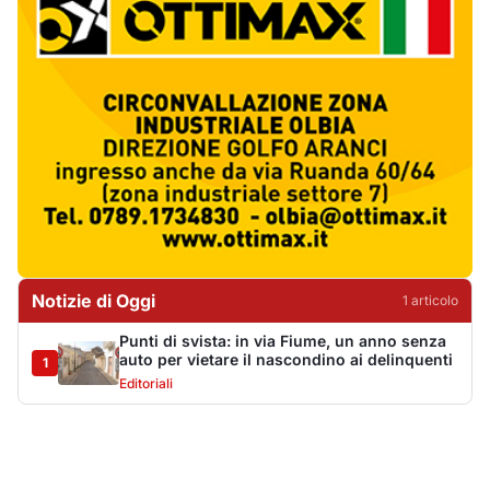
Punti di svista: in via Fiume, un anno senza
auto per vietare il nascondino ai delinquenti
1
Editoriali