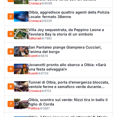
Tunnel di Olbia, porta d’emergenza bloccata,
6
ventole ferme e semaforo verde durante
l’incendio dell'auto
Cronaca
6153
Olbia, scontro sul verde: Nizzi tira in ballo il
7
figlio di Corda
Politica
5887
Olbia, il Nero inaugura gli attracchi D-Marin
8
al Molo Brin
Turismo
4266
Olbia, auto finisce fuori strada: una donna in
9
ospedale
Cronaca
3959
Punti di svista: in via Fiume, un anno senza
10
auto per vietare il nascondino ai delinquenti
Editoriali
3420