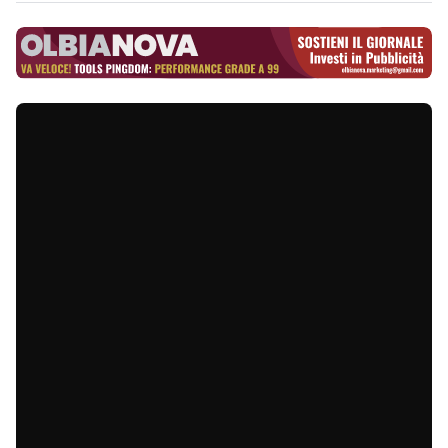
★
VIDEO
★
V
e
locizzare e, soprattutto,
semplificare le procedure di accesso ai
finanziamenti europei puntando a migliorare
la qualità della vita per lasciare più spazio alle
famiglie. Per il sindaco di Olbia,
Settimo Nizzi
,
il miglioramento del rapporto dei sardi con la
tecnologia per attrarre risorse europee va
inquadrato in questa ottica. Il primo cittadino
ne ha parlato del corso dell'evento annuale
del
Por Fesr Sardegna
alla presenza della
Commissione Europea che si è svolto ieri al
Museo archeologico di Olbia. Il Fondo Europeo