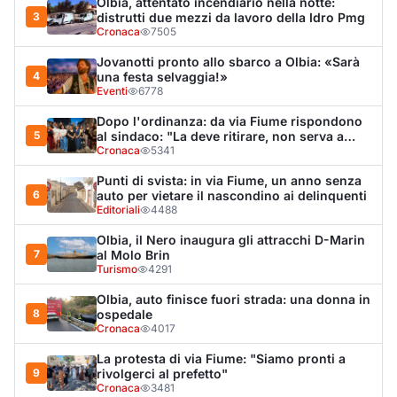
Olbia, attentato incendiario nella notte:
3
distrutti due mezzi da lavoro della Idro Pmg
Cronaca
7505
Jovanotti pronto allo sbarco a Olbia: «Sarà
4
una festa selvaggia!»
Eventi
6778
Dopo l'ordinanza: da via Fiume rispondono
5
al sindaco: "La deve ritirare, non serva a
nulla"
Cronaca
5341
Punti di svista: in via Fiume, un anno senza
6
auto per vietare il nascondino ai delinquenti
Editoriali
4488
Olbia, il Nero inaugura gli attracchi D-Marin
7
al Molo Brin
Turismo
4291
Olbia, auto finisce fuori strada: una donna in
8
ospedale
Cronaca
4017
La protesta di via Fiume: "Siamo pronti a
9
rivolgerci al prefetto"
Cronaca
3481