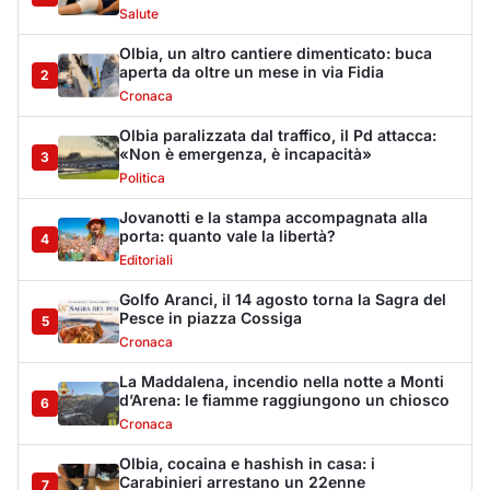
Salute
Olbia, un altro cantiere dimenticato: buca
aperta da oltre un mese in via Fidia
2
Cronaca
Olbia paralizzata dal traffico, il Pd attacca:
«Non è emergenza, è incapacità»
3
Politica
Jovanotti e la stampa accompagnata alla
porta: quanto vale la libertà?
4
Editoriali
Golfo Aranci, il 14 agosto torna la Sagra del
Pesce in piazza Cossiga
5
Cronaca
La Maddalena, incendio nella notte a Monti
d’Arena: le fiamme raggiungono un chiosco
6
Cronaca
Olbia, cocaina e hashish in casa: i
Carabinieri arrestano un 22enne
7