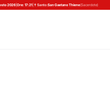
osto 2026
|
Ore:
17:21
|
✝ Santo:
San Gaetano Thiene
(
Sacerdote
)