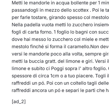
Metti le mandorle in acqua bollente per 1 min
passandogli in mezzo dello scottex . Poi le tag
per farle tostare, girando spesso col mestolo
Nella padella vuota metti lo zucchero insieme
fogli di carta forno. 1 foglio lo bagni con suc
dove hai messo lo zucchero col miele e mett
mestolo finché si forma il caramello.Non dev
versi le mandorle poco alla volta, sempre gi
metti la buccia gratt. del limone e giri. Versi 
limone e subito ci Poggi sopra l' altro foglio.
spessore di circa 1cm o a tuo piacere. Togli i
raffreddi un pó. Poi con un coltello tagli dell
raffreddi ancora un pó e separi le parti che ha
[ad_2]