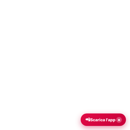
📲
×
Scarica l'app