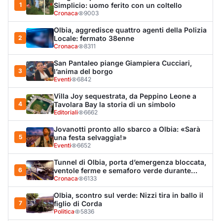
Tunnel di Olbia, porta d’emergenza bloccata,
6
ventole ferme e semaforo verde durante
l’incendio dell'auto
Cronaca
6133
Olbia, scontro sul verde: Nizzi tira in ballo il
7
figlio di Corda
Politica
5836
Arzachena, il malore e la catena dei
8
soccorsi: «Un sistema sanitario tra i migliori
al mondo»
Lettere a Olbianova
5599
Olbia, il Nero inaugura gli attracchi D-Marin
9
al Molo Brin
Turismo
4249
Tragedia a Molara, turista muore mentre fa il
10
bagno
Cronaca
4227