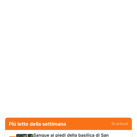
Più lette della settimana
10
articoli
Sangue ai piedi della basilica di San
1
Simplicio: uomo ferito con un coltello
Cronaca
9003
Olbia, aggredisce quattro agenti della Polizia
2
Locale: fermato 38enne
Cronaca
8311
San Pantaleo piange Giampiera Cucciari,
3
l’anima del borgo
Eventi
6842
Villa Joy sequestrata, da Peppino Leone a
4
Tavolara Bay la storia di un simbolo
Editoriali
6662
Jovanotti pronto allo sbarco a Olbia: «Sarà
5
una festa selvaggia!»
Eventi
6652