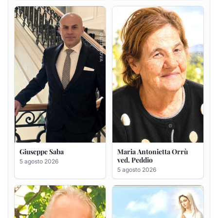
Giuseppe Saba
Maria Antonietta Orrù
ved. Peddio
5 agosto 2026
5 agosto 2026
Giuseppe Deiana
Rosa Maria Usai ved.
D'Attellis
5 agosto 2026
5 agosto 2026