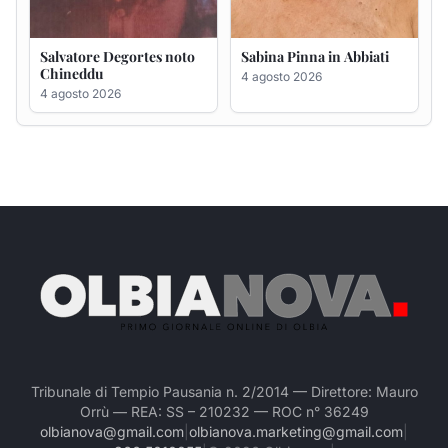
Tribunale di Tempio Pausania n. 2/2014 — Direttore: Mauro
Orrù — REA: SS – 210232 — ROC n° 36249
olbianova@gmail.com
|
olbianova.marketing@gmail.com
|