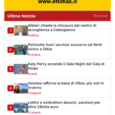
Volotea rafforza la base di Olbia: più voli in
inverno
4
Trasporti
Lettini e ombrelloni abusivi, sanzioni per
oltre 28mila euro
5
Cronaca
Arzachena, chiuso un locale pubblico per 15
giorni
6
Cronaca
Olbia, Paolo Angeli e il Tenore Murales de
Orgosolo all’Archivio Mario Cervo
7
Spettacolo
Hermaea, cambio al vertice: Antonio Masuli
eletto presidente
8
Sport
Villa Joy sequestrata, da Peppino Leone a
Tavolara Bay la storia di un simbolo
9
Editoriali