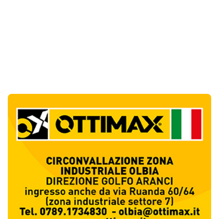
Ultime Notizie
10
articol
i
Albieri chiede la chiusura del centro di
accoglienza a Calangianus
1
Politica
Poliziotto fuori servizio soccorre sei feriti
vicino a Olbia
2
Cronaca
Katy Perry accende il Gala Night del Cala di
Volpe
3
Eventi