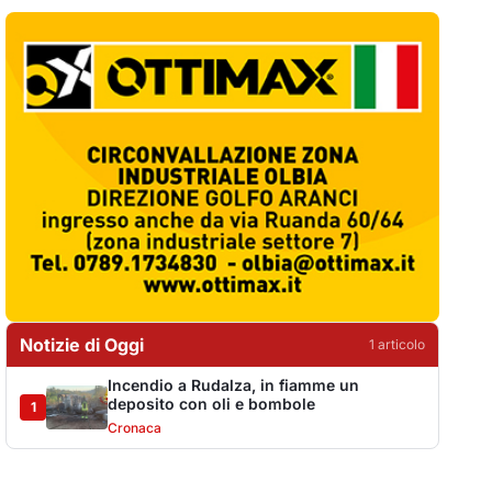
Notizie di Oggi
1
articol
o
Incendio a Rudalza, in fiamme un
deposito con oli e bombole
1
Cronaca