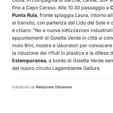
Olbia. In compagnia di barche, canoe, SUP e
fino a Capo Ceraso.
Alle 10.30 passaggio a
C
Punta Ruia
, fronte spiaggia Laura, intorno al
al transito, con partenza dal Lido del Sole e 
è chiaro: "No a nuove lottizzazioni industriali
appuntamenti di Goletta Verde in città si conc
molo Brin, mostra e laboratori per conoscere e
la riduzione dei rifiuti in plastica e la difes
Estemporanea
, a bordo di Goletta Verde sem
del nuovo circolo Legambiente Gallura.
Pubblicato da
Redazione Olbianova