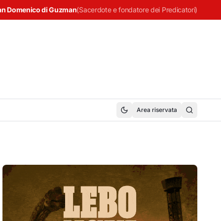
an Domenico di Guzman
(
Sacerdote e fondatore dei Predicatori
)
Area riservata