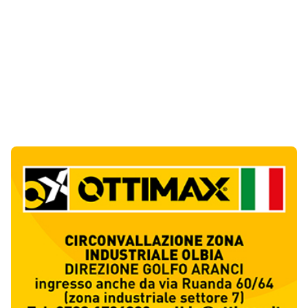
Notizie di Oggi
1
articol
o
Incendio a Rudalza, in fiamme un deposito
con oli e bombole
1
Cronaca