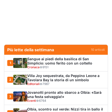
Villa Joy sequestrata, da Peppino Leone a
2
Tavolara Bay la storia di un simbolo
Editoriali
7987
Jovanotti pronto allo sbarco a Olbia: «Sarà
3
una festa selvaggia!»
Eventi
6764
Olbia, scontro sul verde: Nizzi tira in ballo il
4
figlio di Corda
Politica
5920
Dopo l'ordinanza: da via Fiume rispondono
5
al sindaco: "La deve ritirare, non serva a
nulla"
Cronaca
5054
Punti di svista: in via Fiume, un anno senza
6
auto per vietare il nascondino ai delinquenti
Editoriali
4324
Olbia, il Nero inaugura gli attracchi D-Marin
7
al Molo Brin
Turismo
4284
Olbia, auto finisce fuori strada: una donna in
8
ospedale
Cronaca
4002