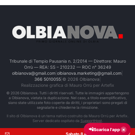
Tribunale di Tempio Pausania n. 2/2014 — Direttore: Mauro
Orrù — REA: SS – 210232 — ROC n° 36249
olbianova@gmail.com
|
olbianova.marketing@gmail.com
|
366 5010055
|
©
2026
Olbianova
|
Realizzazione grafica di Mauro Orrù per Artefix
©
2026
Olbianova. Tutti i diritti riservati. Tutte le immagini appartengono
a Olbianova, vietata la duplicazione. Nel caso, a titolo esemplificativo,
siano state utilizzate foto coperte da diritti, i proprietari sono pregati di
segnalarle e chiederne la rimozione.
Il sito di Olbianova è un tema nativo costruito da Mauro Orrù per Artefix.
Server dedicato ospitato da
SupportHost
.
📲
×
Scarica l'app
Sabato 8 Agosto 2026
|
Ore:
11:07