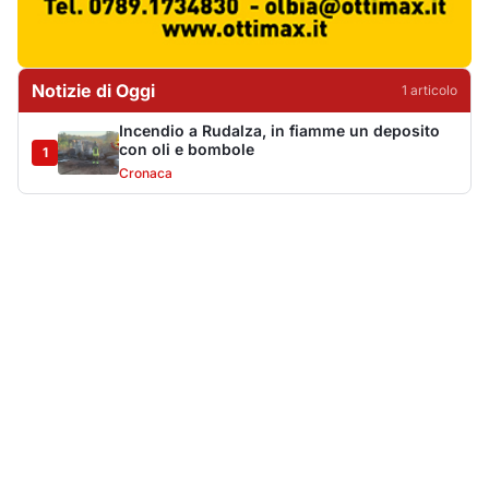
Più lette della settimana
10
articoli
Sangue ai piedi della basilica di San
1
Simplicio: uomo ferito con un coltello
Cronaca
9151