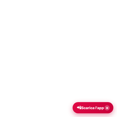
📲
×
Scarica l'app