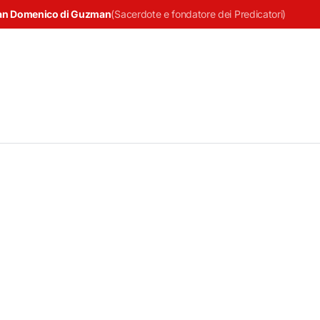
an Domenico di Guzman
(
Sacerdote e fondatore dei Predicatori
)