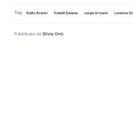
Tag:
Golfo Aranci
fratelli Deiana
corpo in mare
Lorenzo D
Pubblicato da
Silvia Orrù