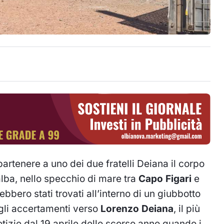
tenere a uno dei due fratelli Deiana il corpo
’alba, nello specchio di mare tra
Capo Figari
e
bbero stati trovati all’interno di un giubbotto
 gli accertamenti verso
Lorenzo Deiana
, il più
otizie dal 19 aprile dello scorso anno quando i